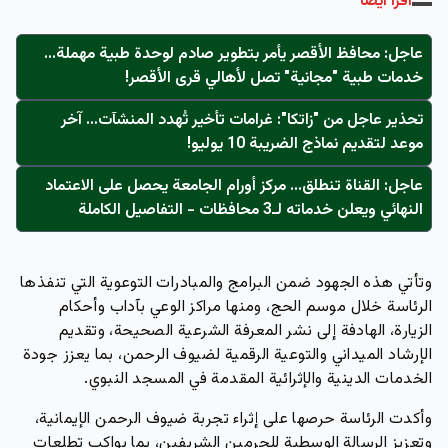
اقرأ أيضاً
عاجل: محافظ الأقصر يأمر بتطوير صادم لوحدة طبية مهملة...
خدمات طبية "مجانية" تصل لأهالي قرى الأقصر!
تحذير عاجل من "زاتكا": غرامات تأخير تُهدد المنشآت… آخر
موعد لتقديم نماذج الضريبة 10 يوليو!
عاجل: القناة تنطلق... مركز أورام الجامعة يحصل على الاعتماد
النهائي ويعلن خدماته لـ3 محافظات - التفاصيل الكاملة
وتأتي هذه الجهود ضمن البرامج والمبادرات التوعوية التي تنفذها
الرئاسة خلال موسم الحج، ومنها مراكز الوعي بآداب وأحكام
الزيارة، الهادفة إلى نشر المعرفة الشرعية الصحيحة، وتقديم
الإرشاد الميداني والتوعية الرقمية لضيوف الرحمن، بما يعزز جودة
الخدمات الدينية والإثرائية المقدمة في المسجد النبوي.
وأكدت الرئاسة حرصها على إثراء تجربة ضيوف الرحمن الإيمانية،
وتعزيز الرسالة الوسطية للحرمين الشريفين، بما يواكب تطلعات