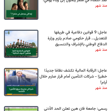
ضد النساء في مصر يتحول إلى وباء يومي!
منذ شهر
عاجل: 9 قوانين دفاعية في طريقها
للتعديل… قرار حكومي صادم يلزم وزارة
الدفاع الوطني بالإشراف والتنسيق
منذ شهر
عاجل: الرقابة المالية تكشف نظامًا جديدًا
خطيرًا - شركات التأمين أمام قرار صارم خلال
أيام!
منذ شهر
رسمي: جامعة فان هين تعلن الحد الأدنى