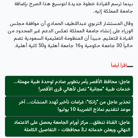
بينما ترسم القيادة خطوة جديدة لتوسيع هذا الصرح بإضافة
جامعة المملكة إليه.
وقال المستشار التربوي عبداللطيف الحمادي أن موافقة مجلس
الوزراء على إنشاء جامعة المملكة تعكس
الدعم غير المحدود
من
القيادة للتعليم، مبيناً أن المنظومة التعليمية السعودية تضم
حالياً 30 جامعة حكومية و16 جامعة أهلية و50 كلية أهلية.
اقرأ أيضاً
عاجل: محافظ الأقصر يأمر بتطوير صادم لوحدة طبية مهملة...
خدمات طبية "مجانية" تصل لأهالي قرى الأقصر!
تحذير عاجل من "زاتكا": غرامات تأخير تُهدد المنشآت… آخر
موعد لتقديم نماذج الضريبة 10 يوليو!
عاجل: القناة تنطلق... مركز أورام الجامعة يحصل على الاعتماد
النهائي ويعلن خدماته لـ3 محافظات - التفاصيل الكاملة