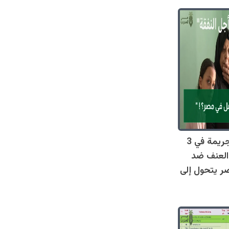
صادم: 128 جريمة في 3
العنف ضد
ر يتحول إلى