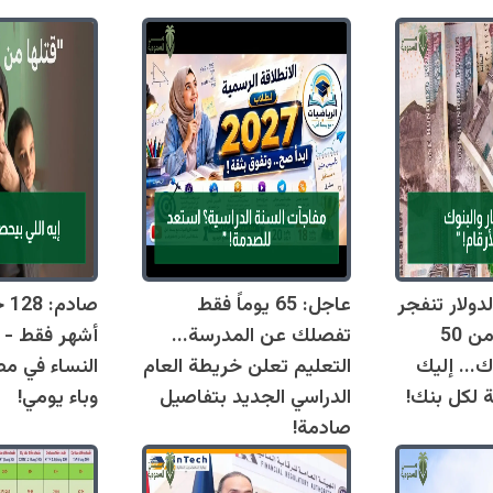
دولار تنفجر
عاجل: 65 يوماً فقط
اليوم وتقترب من 50
تفصلك عن المدرسة...
أشهر فقط - 
ك... إليك
التعليم تعلن خريطة العام
النساء في مص
ة لكل بنك!
الدراسي الجديد بتفاصيل
وباء يومي!
صادمة!