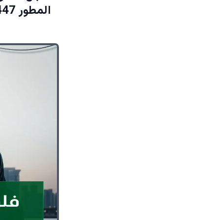
المطور 1447هـ يبدأ الصرف 1 يونيو… وشروط الاستحقاق المطلوبة!