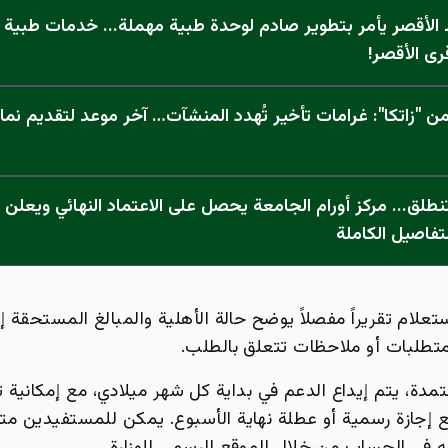
الأقصر يأمر بتطوير صادم لوحدة طبية مهملة... خدمات طبية "
رى الأقصر!
 "زاتكا": غرامات تأخير تُهدد المنشآت… آخر موعد لتقديم نما
تفاصيل الكاملة
تعلام تقريراً مفصلاً يوضح حالة الأهلية والمبالغ المستحقة 
 متطلبات أو ملاحظات تتعلق بالطلب.
معتمدة، يتم إيداع الدعم في بداية كل شهر ميلادي، مع إمكانية
ع إجازة رسمية أو عطلة نهاية الأسبوع. يمكن للمستفيدين متا