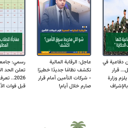
قوانين دفاعية في
عاجل: الرقابة المالية
رسمي: جامع
ل… قرار
تكشف نظامًا جديدًا خطيرًا
تعلن الحد ال
زم وزارة
- شركات التأمين أمام قرار
2026.. ت
بالإشراف
صارم خلال أيام!
قبل فوات الأو