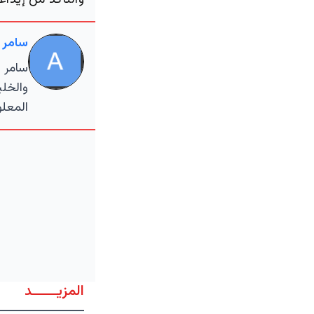
والتأكد من إيداع
سامر 
سامر ا
والخلي
المعلو
المزيــــــد