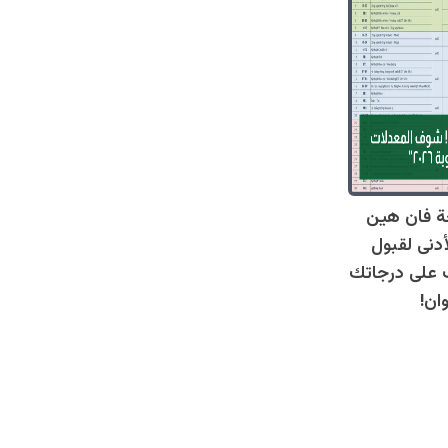
ة فان هين
أدنى لقبول
عرف على درجاتك
ان!