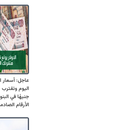
عاجل: أسعار ال
جنيهًا في البنو
الأرقام الصادم