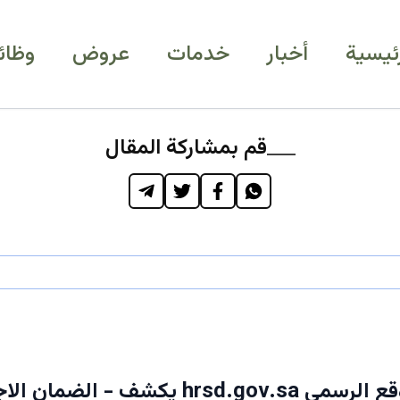
رئيسية
أخبار
خدمات
عروض
وظائ
قم بمشاركة المقال
عاجل: الموقع الرسمي hrsd.gov.sa يكشف - الض