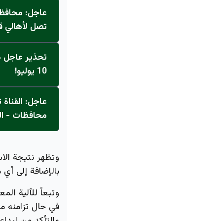
عاجل: محافظ 
تصل لأهالي ق
تحذير عاجل من
10 يوليو!
محافظات - ال
وتظهر نتيجة الاس
بالإضافة إلى أي
وتبعاً للآلية ال
في حال تزامنه م