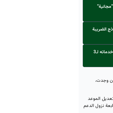
مجانية"
ذج الضريبة
عاجل: القناة تنطلق... مركز أورام الجامعة يحصل على الاعتماد النهائي ويعلن خدماته لـ3
إن وجدت،
 تعديل الموعد
بعة نزول الدعم