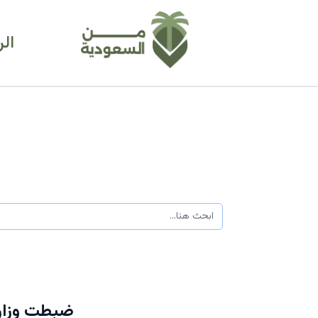
ال
ضبطت وزارة 