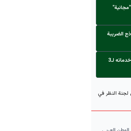
مجانية"
ذج الضريبة
عاجل: القناة تنطلق... مركز أورام الجامعة يحصل على الاعتماد النهائي ويعلن خدماته لـ3
 لجنة النظر في
الوطن العربي