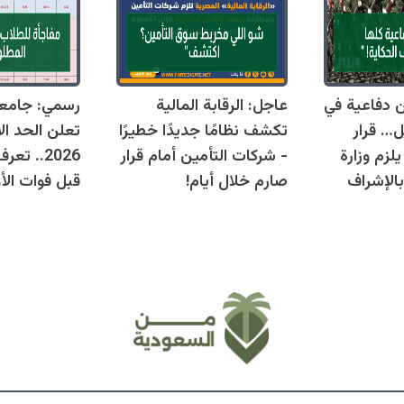
قوانين دفاعية في
عاجل: الرقابة المالية
رسمي: جامع
ل… قرار
تكشف نظامًا جديدًا خطيرًا
تعلن الحد ال
زم وزارة
- شركات التأمين أمام قرار
2026.. ت
بالإشراف
صارم خلال أيام!
قبل فوات الأو