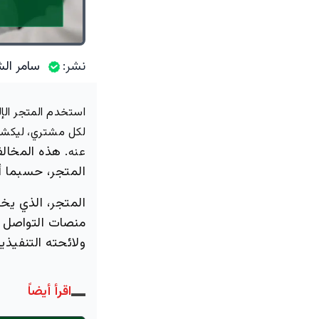
نشر:
سامر الش
استخدم المتجر الإ
لكل مشتري، ليكشف 
هذه المخالفة
عنه.
المتجر، حسبما أ
المتجر، الذي يخ
منصات التواصل ا
ولائحته التنفيذية
اقرأ أيضاً