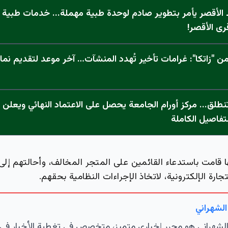
الأقصر يأمر بتطوير صادم لوحدة طبية مهملة... خدمات طبية "
رى الأقصر!
 "زاتكا": غرامات تأخير تُهدد المنشآت… آخر موعد لتقديم نما
تفاصيل الكاملة
ها قامت باستدعاء القائمين على المتجر المخالف، وأحالتهم إلى
ارة الإلكترونية، لاتخاذ الإجراءات النظامية بحقهم.
الشهراني
لشهراني هو محرر إخباري متميز، متخصص في تغطية الأخبار في 