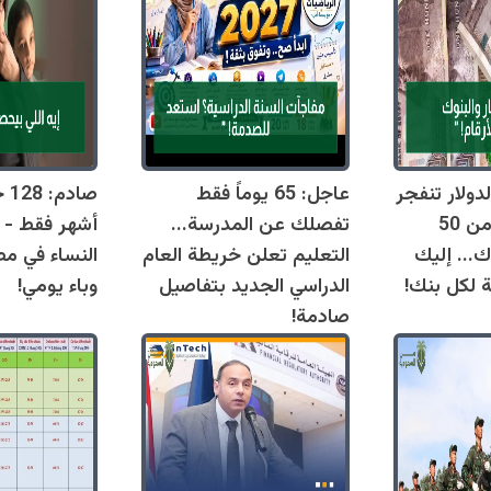
دولار تنفجر
عاجل: 65 يوماً فقط
اليوم وتقترب من 50
تفصلك عن المدرسة...
أشهر فقط - 
ك... إليك
التعليم تعلن خريطة العام
النساء في مص
ة لكل بنك!
الدراسي الجديد بتفاصيل
وباء يومي!
صادمة!