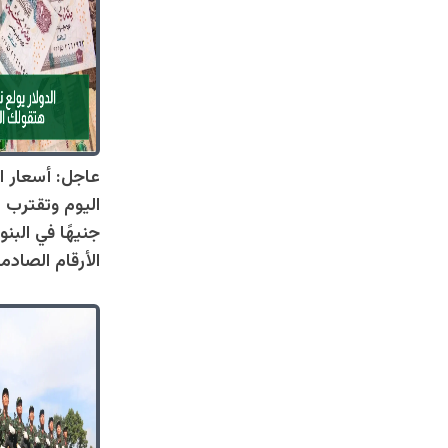
عاجل: أسعار ال
جنيهًا في البنو
الأرقام الصادم