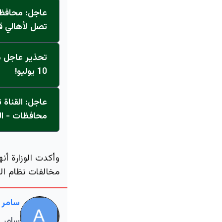
عاجل: محافظ 
تصل لأهالي ق
تحذير عاجل من
10 يوليو!
محافظات - ال
وأكدت الوزارة أن
مخالفات نظام التج
سامر 
سامر ا