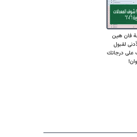
ة فان هين
أدنى لقبول
عرف على درجاتك
ان!