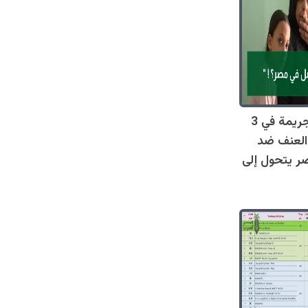
صادم: 128 جريمة في 3
العنف ضد
ر يتحول إلى