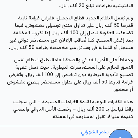
التفتيشية بغرامات تبلغ 20 ألف ريال.
ولم يُغفل النظام الجديد قطاع التجميل، ففرض غرامة ثابتة
قدرها 50 ألف ريال على تداول منتج تجميلي مغشوش، فيما
تضاعفت العقوبة لتصل إلى 100 ألف ريال إذا تكررت المخالفة
بعد إغلاق المصنع. كما تُعاقب الإعلان عن مستحضر دوائي غير
مسجل أو الدعاية في وسائل غير مخصصة بغرامة 50 ألف ريال.
وحفاظاً على الأمن الغذائي والصحة العامة، طبق النظام نفس
النسق الحازم على المستحضرات البيطرية، حيث تصل عقوبة
تصنيع الأدوية البيطرية دون ترخيص إلى 100 ألف ريال، وتُفرض
غرامة قدرها 50 ألف ريال على تداول مستحضر بيطري مغشوش
أو محظور.
هذه القفزات النوعية لقيمة الغرامات الجسيمة – التي سجلت
رقمًا قياسيًا بـ 200 ألف ريال – وضعت الأمن الدوائي والصحي
كقيمة عليا لا تقبل المساومة في المملكة.
سامر الشهراني