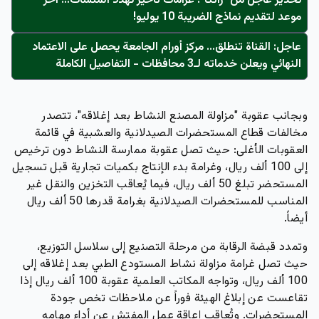
تحذير عاجل من "زاتكا": غرامات تأخير تُهدد المنشآت… آخر
موعد لتقديم نماذج الضريبة 10 يوليو!
عاجل: القناة تنطلق... مركز أورام الجامعة يحصل على الاعتماد
النهائي ويعلن خدماته لـ3 محافظات - التفاصيل الكاملة
وبجانب عقوبة "مزاولة المصنع النشاط بعد إغلاقه"، تتصدر
مخالفات قطاع المستحضرات الصيدلانية والعشبية في قائمة
العقوبات الأغلى: حيث تصل عقوبة ممارسة النشاط دون ترخيص
إلى 100 ألف ريال، وغرامة بدء الإنتاج بكميات تجارية قبل تسجيل
المستحضر تبلغ 50 ألف ريال، فيما يُعاقب التخزين والنقل غير
المناسب للمستحضرات الصيدلانية بغرامة قدرها 50 ألف ريال
أيضاً.
وتمدد قبضة الرقابة من مرحلة التصنيع إلى سلاسل التوزيع،
حيث تصل غرامة مزاولة نشاط المستودع الطبي بعد إغلاقه إلى
100 ألف ريال، وتواجه المكاتب العلمية عقوبة 100 ألف ريال إذا
تقاعست عن إبلاغ الهيئة فوراً عن ملاحظات تخص جودة
المستحضرات. وتُعاقب إعاقة عمل المفتش عن أداء مهامه