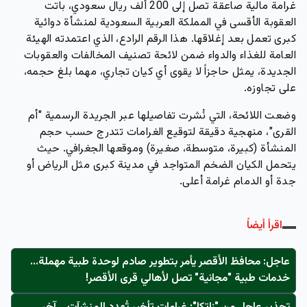
غرامة مالية صاعقة تصل إلى 200 ألف ريال سعودي، باتت
العقوبة الأقسى في المملكة العربية السعودية لمنشأة دوائية
كبرى تعمل بعد إغلاقها. هذا الرقم الرادع، الذي اعتمدته الهيئة
العامة للغذاء والدواء ضمن لائحة تصنيف المخالفات والعقوبات
الجديدة، يمثل حاجزاً لا يقوى أي كيان تجاري، مهما بلغ حجمه،
على تجاوزه.
وضعت اللائحة، التي نُشرت تفاصيلها عبر الجريدة الرسمية "أم
القرى"، منهجية دقيقة لتوقيع الغرامات تتدرج حسب حجم
المنشأة (كبيرة، متوسطة، صغيرة) وموقعها الجغرافي. حيث
يتحمل الكيان الضخم المتواجد في مدينة كبرى مثل الرياض أو
جدة أو الدمام غرامة أعلى.
اقرأ أيضاً
عاجل: محافظ الأقصر يأمر بتطوير صادم لوحدة طبية مهملة...
خدمات طبية "مجانية" تصل لأهالي قرى الأقصر!