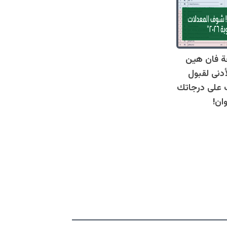
ة فان هين
أدنى لقبول
عرف على درجاتك
ان!