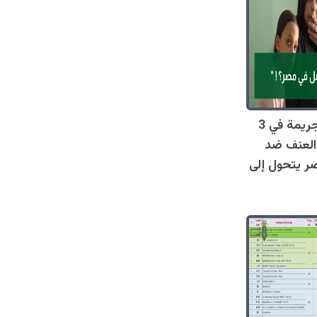
صادم: 128 جريمة في 3
العنف ضد
ر يتحول إلى