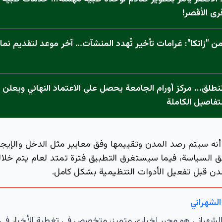
رى الأقصر!
 "زاتكا": غرامات تأخير تُهدد المنشآت… آخر موعد لتقديم نما
تفاصيل الكاملة
أنه سيتم رصد المدن وتقييمها وفق معايير مثل الدخل والإيج
 السياسة، فيما سيستغرق التطبيق فترة تمتد لعام يتم خلال
دن قبل تفعيل الأدوات التنظيمية بشكل كامل.
الشهراني
لشهراني هو محرر إخباري متميز، متخصص في تغطية الأخبار في 