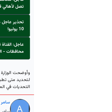
تصل لأهالي ق
تحذير عاجل من
10 يوليو!
محافظات - ال
وأوضحت الوزارة 
لتحديد متى تطبق
التحديات في الم
سامر 
سامر ا