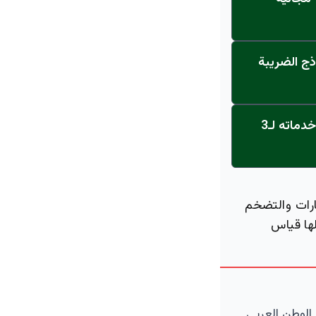
ذج الضريبة
عاجل: القناة تنطلق... مركز أورام الجامعة يحصل على الاعتماد النهائي ويعلن خدماته لـ3
ارات والتضخم
ها قياس
الوطن العربي