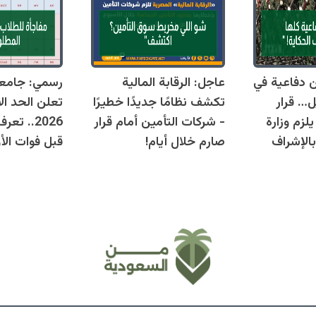
قوانين دفاعية في
عاجل: الرقابة المالية
رسمي: جامع
ل… قرار
تكشف نظامًا جديدًا خطيرًا
تعلن الحد ال
زم وزارة
- شركات التأمين أمام قرار
2026.. ت
بالإشراف
صارم خلال أيام!
قبل فوات الأو