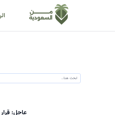
ال
عاجل: قرار