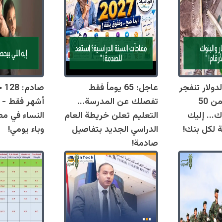
دولار تنفجر
عاجل: 65 يوماً فقط
اليوم وتقترب من 50
تفصلك عن المدرسة...
أشهر فقط - 
ك... إليك
التعليم تعلن خريطة العام
النساء في مص
ة لكل بنك!
الدراسي الجديد بتفاصيل
وباء يومي!
صادمة!