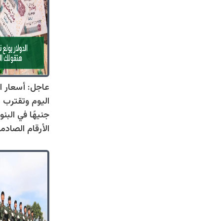
عاجل: أسعار ال
جنيهًا في البنو
الأرقام الصادم