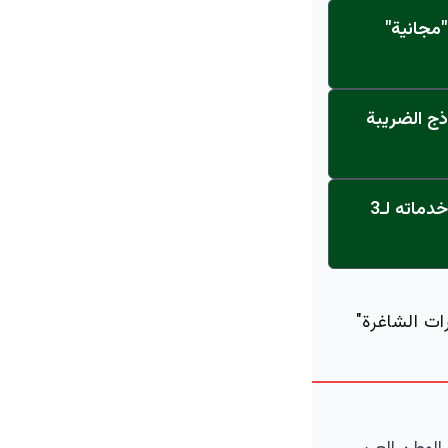
مجانية"
ذج الضريبة
عاجل: القناة تنطلق... مركز أورام الجامعة يحصل على الاعتماد النهائي ويعلن خدماته لـ3
ات الشاغرة"