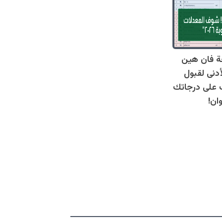
ة فان هين
أدنى لقبول
عرف على درجاتك
ان!