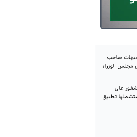
توجيهات صاحب
 مجلس الوزراء
لشغور على
ستشملها تطبيق