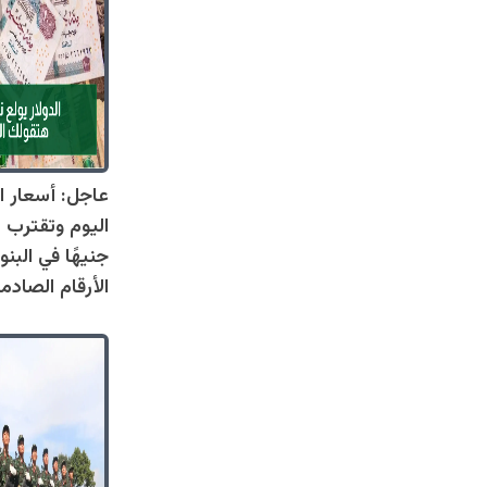
عاجل: أسعار ال
جنيهًا في البنو
الأرقام الصادم