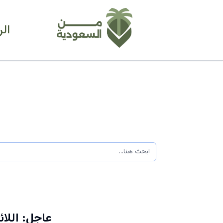
ال
عاجل: اللائ