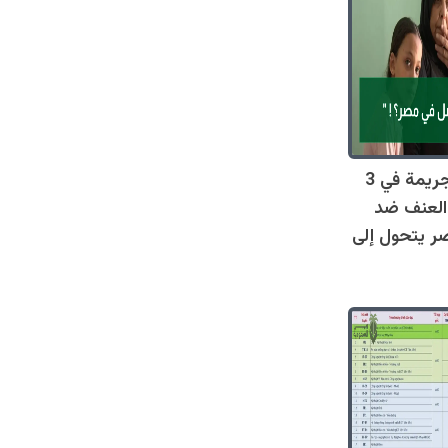
صادم: 128 جريمة في 3
العنف ضد
ر يتحول إلى