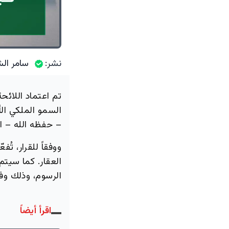
نشر:
سامر الش
تم اعتماد اللائح
السمو الملكي ال
– حفظه الله – ا
ووفقاً للقرار، تُ
العقار. كما سيت
الرسوم، وذلك وفق
اقرأ أيضاً