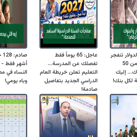
دولار تنفجر
عاجل: 65 يوماً فقط
اليوم وتقترب من 50
تفصلك عن المدرسة...
أشهر فقط - 
ك... إليك
التعليم تعلن خريطة العام
النساء في مص
ة لكل بنك!
الدراسي الجديد بتفاصيل
وباء يومي!
صادمة!