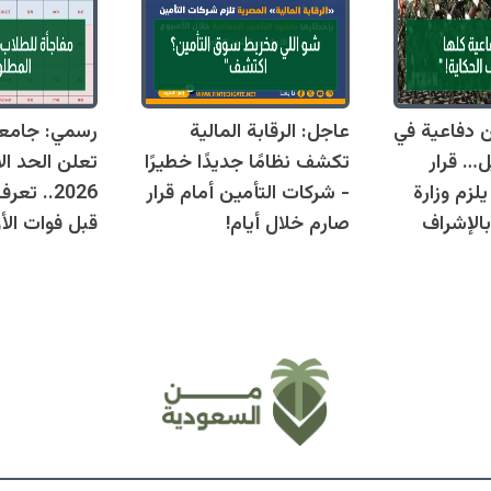
قوانين دفاعية في
عاجل: الرقابة المالية
رسمي: جامع
ل… قرار
تكشف نظامًا جديدًا خطيرًا
تعلن الحد ال
زم وزارة
- شركات التأمين أمام قرار
2026.. ت
بالإشراف
صارم خلال أيام!
قبل فوات الأو