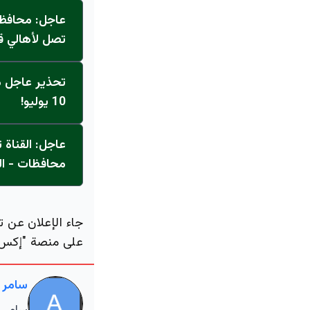
عاجل: محافظ 
تصل لأهالي ق
تحذير عاجل من
10 يوليو!
محافظات - ال
جاء الإعلان عن ت
على منصة "إكس"، وذلك 
سامر 