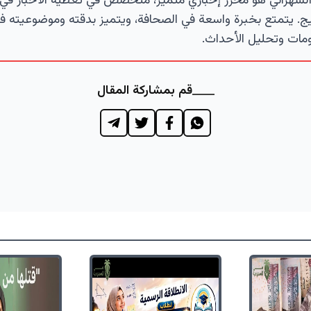
لشهراني هو محرر إخباري متميز، متخصص في تغطية الأخبار في 
ج. يتمتع بخبرة واسعة في الصحافة، ويتميز بدقته وموضوعيته ف
مات وتحليل الأحداث.
قم بمشاركة المقال