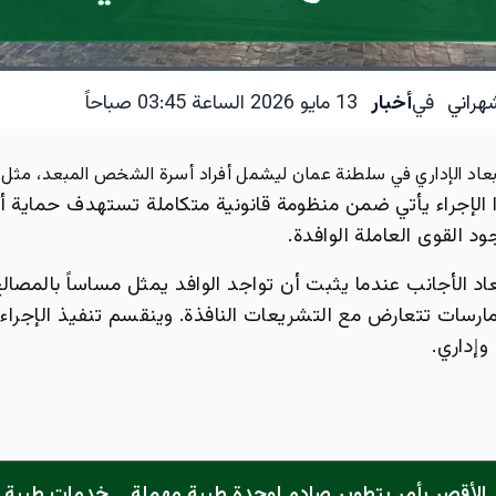
هراني
في
أخبار
13 مايو 2026 الساعة 03:45 صباحاً
بعاد الإداري في سلطنة عمان ليشمل أفراد أسرة الشخص المبعد، مثل ال
الإجراء يأتي ضمن منظومة قانونية متكاملة تستهدف حماية أ
 القوى العاملة الوافدة.
بعاد الأجانب عندما يثبت أن تواجد الوافد يمثل مساساً بالمصالح
ارسات تتعارض مع التشريعات النافذة. وينقسم تنفيذ الإجراء
وإداري.
الأقصر يأمر بتطوير صادم لوحدة طبية مهملة... خدمات طبية "