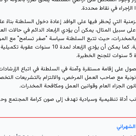
رار وجود الشخص على أراضي السلطنة يلحق ضرراً بالدولة أو ن
الإجراء في نقاط محددة.
زمنية التي يُحظر فيها على الوافد إعادة دخول السلطنة بناءً 
على سبيل المثال، يمكن أن يؤدي الإبعاد الدائم في حالات ال
 بالمخدرات، حيث تتبع السلطنة سياسة "صفر تسامح" مع الموا
والمؤثرات العقلية. كما يمكن أن يؤدي الإبعاد لمدة 10 سنوات عقو
رة.
ل على إقامة مستقرة وآمنة في السلطنة في اتباع الإرشادات ا
نونية مع صاحب العمل المرخص، والالتزام بالتشريعات التخص
انون الجزاء العام وقوانين العمل ومكافحة المخدرات.
انب أداة تنظيمية وسيادية تهدف إلى صون كرامة المجتمع وح
الشهراني