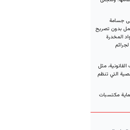
ظامها. وتتجلى
على جسامة
عمل بدون تصريح
د المخدرة
بة تكميلية لجرائم
لقانونية، مثل
صية التي تنظم
ماية مكتسبات