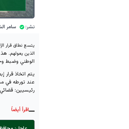
نشر:
سامر الش
يتسع نطاق قرار الإ
هذا 
الذين يعولهم.
الوطني وضبط وجود
يتم اتخاذ قرار إ
عند تورطه في مم
رئيسيين: قضائي 
اقرأ أيضاً
عاجل: محافظ 