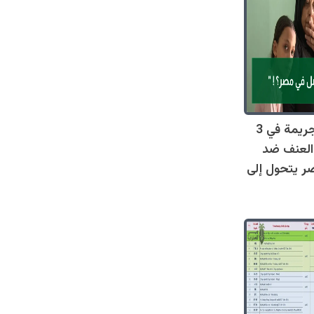
صادم: 128 جريمة في 3
العنف ضد
ر يتحول إلى