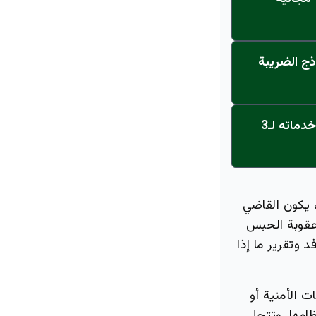
ذج الضريبة
عاجل: القناة تنطلق... مركز أورام الجامعة يحصل على الاعتماد النهائي ويعلن خدماته لـ3
، يكون القاضي
ح (عقوبة الحبس
وتقرير ما إذا
ت الأمنية أو