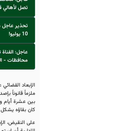
تصل لأهالي ق
تحذير عاجل من
10 يوليو!
محافظات - ال
الإبعاد القضائي ع
ملزماً قانوناً بإ
بين عشرة أيام وث
كان بقاؤه يشكل خ
على النقيض، الإب