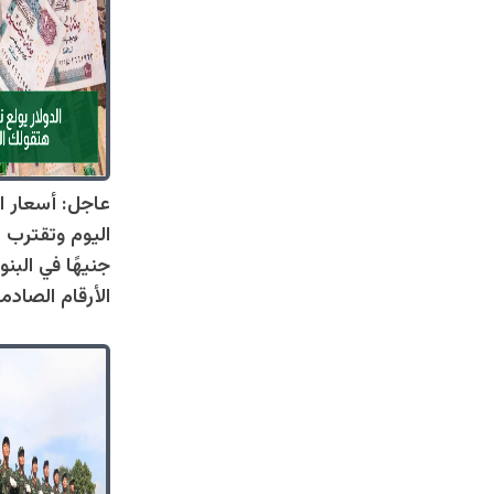
عاجل: أسعار ال
جنيهًا في البنو
الأرقام الصادم