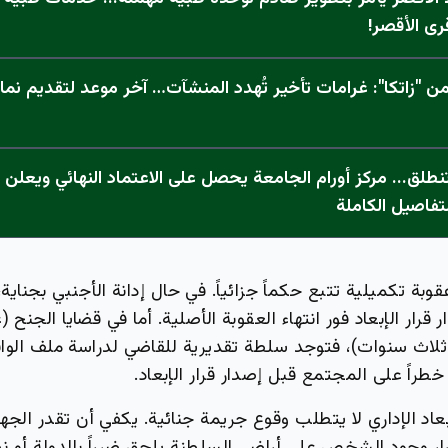
رى الأقصر!
 "زاتكا": غرامات تأخير تُهدد المنشآت… آخر موعد لتقديم نما
تفاصيل الكاملة
قوبة تكميلية تتبع حكماً جزائياً. في حال إدانة الأجنبي بجناية
صدار قرار الإبعاد فور انتهاء العقوبة الأصلية. أما في قضايا الجن
لاث سنوات)، فتوجد سلطة تقديرية للقاضي لدراسة ملف الوافد 
طراً على المجتمع قبل إصدار قرار الإبعاد.
عاد الإداري لا يتطلب وقوع جريمة جنائية. يكفي أن تقدر الجها