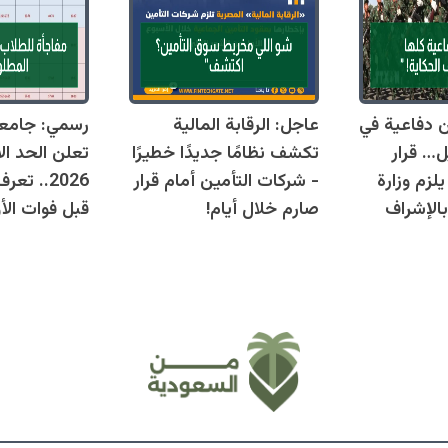
قوانين دفاعية في
عاجل: الرقابة المالية
رسمي: جامع
ل… قرار
تكشف نظامًا جديدًا خطيرًا
تعلن الحد ال
زم وزارة
- شركات التأمين أمام قرار
2026.. ت
بالإشراف
صارم خلال أيام!
قبل فوات الأو