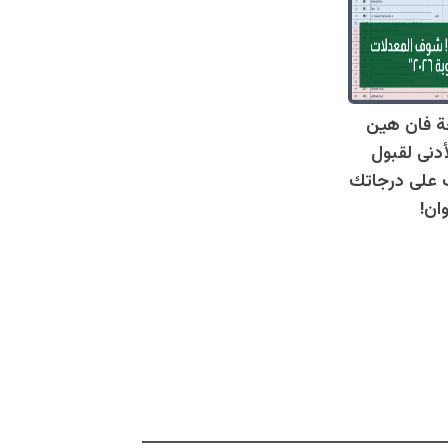
ة فان هين
أدنى لقبول
عرف على درجاتك
ان!