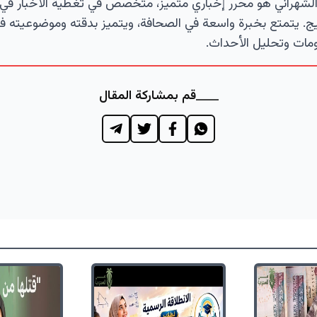
لشهراني هو محرر إخباري متميز، متخصص في تغطية الأخبار في 
ج. يتمتع بخبرة واسعة في الصحافة، ويتميز بدقته وموضوعيته ف
مات وتحليل الأحداث.
قم بمشاركة المقال