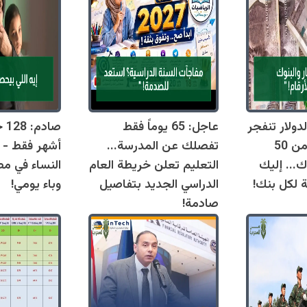
دولار تنفجر
عاجل: 65 يوماً فقط
اليوم وتقترب من 50
تفصلك عن المدرسة...
أشهر فقط - 
ك... إليك
التعليم تعلن خريطة العام
النساء في مص
ة لكل بنك!
الدراسي الجديد بتفاصيل
وباء يومي!
صادمة!