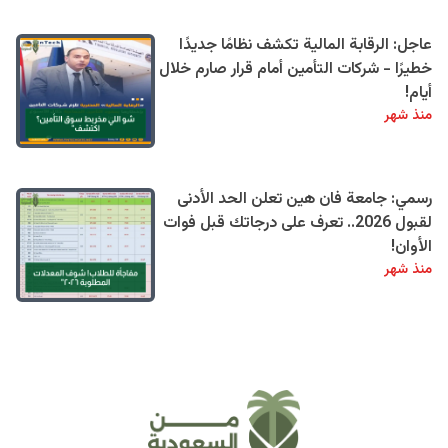
عاجل: الرقابة المالية تكشف نظامًا جديدًا
خطيرًا - شركات التأمين أمام قرار صارم خلال
أيام!
منذ شهر
رسمي: جامعة فان هين تعلن الحد الأدنى
لقبول 2026.. تعرف على درجاتك قبل فوات
الأوان!
منذ شهر