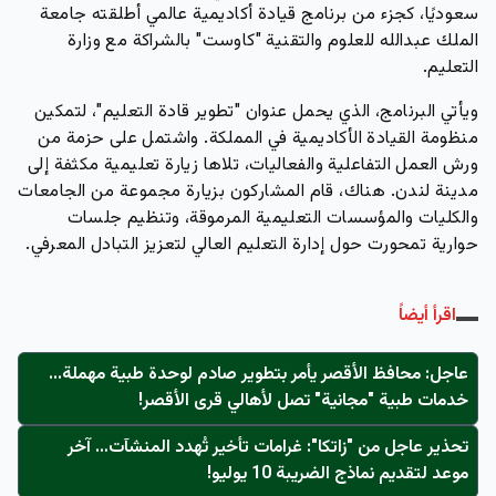
سعوديًا،
كجزء من برنامج قيادة أكاديمية عالمي أطلقته جامعة
الملك عبدالله للعلوم والتقنية "كاوست" بالشراكة مع وزارة
التعليم.
ويأتي البرنامج، الذي يحمل عنوان "تطوير قادة التعليم"، لتمكين
منظومة القيادة الأكاديمية في المملكة. واشتمل على حزمة من
ورش العمل التفاعلية والفعاليات، تلاها زيارة تعليمية مكثفة إلى
مدينة لندن. هناك، قام المشاركون بزيارة مجموعة من الجامعات
والكليات والمؤسسات التعليمية المرموقة، وتنظيم جلسات
حوارية تمحورت حول إدارة التعليم العالي لتعزيز التبادل المعرفي.
اقرأ أيضاً
عاجل: محافظ الأقصر يأمر بتطوير صادم لوحدة طبية مهملة...
خدمات طبية "مجانية" تصل لأهالي قرى الأقصر!
تحذير عاجل من "زاتكا": غرامات تأخير تُهدد المنشآت… آخر
موعد لتقديم نماذج الضريبة 10 يوليو!