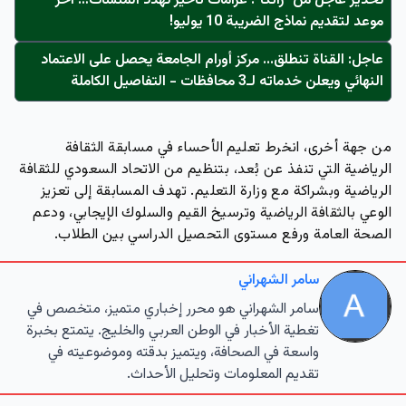
تحذير عاجل من "زاتكا": غرامات تأخير تُهدد المنشآت… آخر
موعد لتقديم نماذج الضريبة 10 يوليو!
عاجل: القناة تنطلق... مركز أورام الجامعة يحصل على الاعتماد
النهائي ويعلن خدماته لـ3 محافظات - التفاصيل الكاملة
من جهة أخرى، انخرط تعليم الأحساء في مسابقة الثقافة
الرياضية التي تنفذ عن بُعد، بتنظيم من الاتحاد السعودي للثقافة
الرياضية وبشراكة مع وزارة التعليم. تهدف المسابقة إلى تعزيز
الوعي بالثقافة الرياضية وترسيخ القيم والسلوك الإيجابي، ودعم
الصحة العامة ورفع مستوى التحصيل الدراسي بين الطلاب.
سامر الشهراني
سامر الشهراني هو محرر إخباري متميز، متخصص في
تغطية الأخبار في الوطن العربي والخليج. يتمتع بخبرة
واسعة في الصحافة، ويتميز بدقته وموضوعيته في
تقديم المعلومات وتحليل الأحداث.