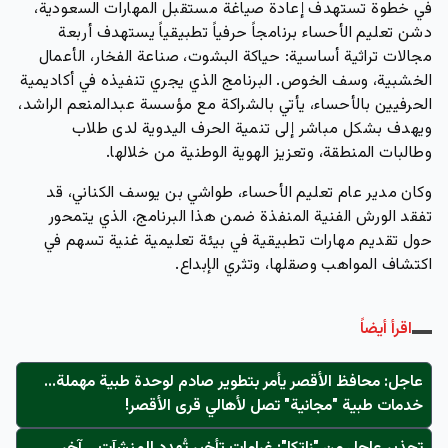
في خطوة تستهدف إعادة صياغة مستقبل المهارات السعودية،
دشن تعليم الأحساء برنامجاً حرفياً تطبيقياً يستهدف أربعة
مجالات تراثية أساسية: حياكة البشوت، صناعة الفخار، الأعمال
الخشبية، وسف الخوص. البرنامج الذي يجري تنفيذه في أكاديمية
الحرفيين بالأحساء، يأتي بالشراكة مع مؤسسة عبدالمنعم الراشد،
ويهدف بشكل مباشر إلى تنمية الحرف اليدوية لدى طلاب
وطالبات المنطقة، وتعزيز الهوية الوطنية من خلالها.
وكان مدير عام تعليم الأحساء، طواشي بن يوسف الكناني، قد
تفقد الورش الفنية المنفذة ضمن هذا البرنامج، الذي يتمحور
حول تقديم مهارات تطبيقية في بيئة تعليمية غنية تسهم في
اكتشاف المواهب وصقلها، وتثري الإبداع.
اقرأ أيضاً
عاجل: محافظ الأقصر يأمر بتطوير صادم لوحدة طبية مهملة...
خدمات طبية "مجانية" تصل لأهالي قرى الأقصر!