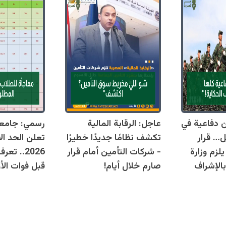
قوانين دفاعية في
عاجل: الرقابة المالية
رسمي: جامع
ل… قرار
تكشف نظامًا جديدًا خطيرًا
تعلن الحد ال
زم وزارة
- شركات التأمين أمام قرار
2026.. ت
بالإشراف
صارم خلال أيام!
قبل فوات الأو