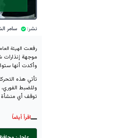
نشر:
سامر الش
رفعت
الهيئة العام
موجهة إنذارات ش
وأكدت أنها ستواج
تأتي هذه التحرك
وللضبط الفوري، أ
توقف أي منشأة ع
اقرأ أيضاً
عاجل: محافظ 