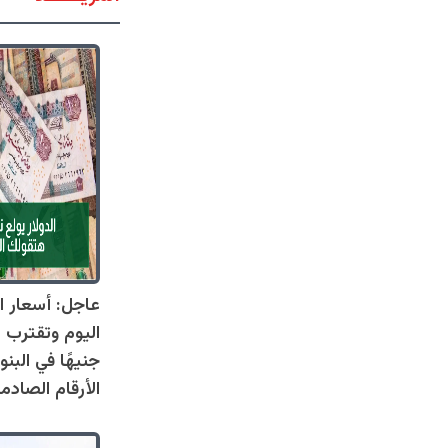
عاجل: أسعار ال
جنيهًا في البنو
الأرقام الصادم