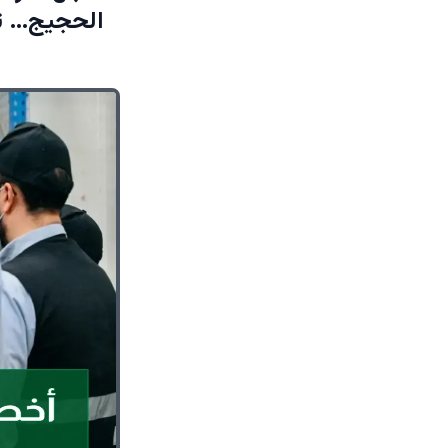
الحجيج… تفا