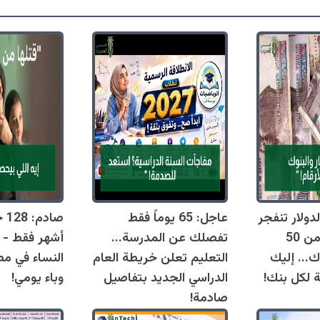
دولار تنفجر
عاجل: 65 يوماً فقط
اليوم وتقترب من 50
تفصلك عن المدرسة...
أشهر فقط - 
ك... إليك
التعليم تعلن خريطة العام
النساء في مص
ة لكل بنك!
الدراسي الجديد بتفاصيل
وباء يومي!
صادمة!