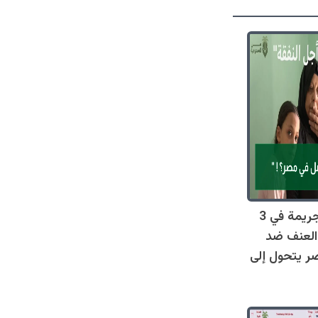
صادم: 128 جريمة في 3
العنف ضد
ر يتحول إلى