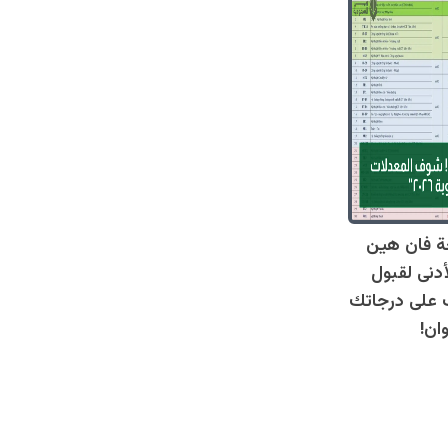
ة فان هين
أدنى لقبول
عرف على درجاتك
ان!