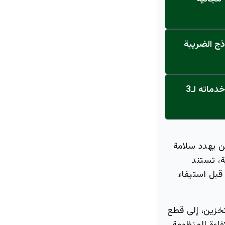
ذج الضريبة
عاجل: القناة تنطلق... مركز أورام الجامعة يحصل على الاعتماد النهائي ويعلن خدماته لـ3
من يهدد سلامة
ة، تستند
قبل استيفاء
خزين، إلى قطع