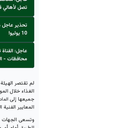
تصل لأهالي ق
تحذير عاجل من
10 يوليو!
محافظات - ال
لم تقتصر الهيئة 
الغذاء خلال المو
جميعها إلى
الماد
المعايير الفنية ا
وتسعى الجهات ال