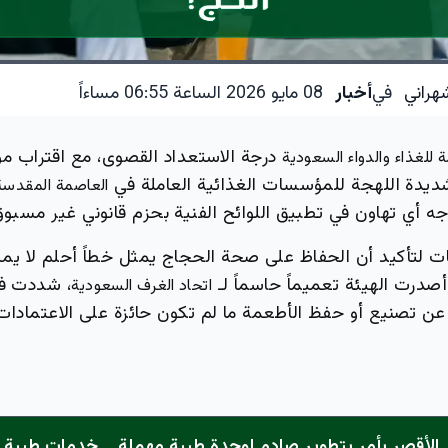
هراني
في
أخبار
08 مايو 2026 الساعة 06:55 مساءاً
درجة الاستعداد القصوى، مع اقتراب م
ة للغذاء والدواء السعودية
ديدة اللهجة للمؤسسات الغذائية العاملة في
العاصمة المقدسة 
ه أي تهاون في تطبيق اللوائح الفنية بحزم قانوني غير مسبوق
ات لتأكيد أن الحفاظ على صحة الحجاج يمثل خطاً أحلم لا يمك
صدرت الهيئة تعميماً حاسماً لـ
، شددت في
اتحاد الغرف السعودية
ن تصنيع أو حفظ الأطعمة ما لم تكون حائزة على الاعتمادات 
الأقصر يأمر بتطوير صادم لوحدة طبية مهملة... خدمات طبية "