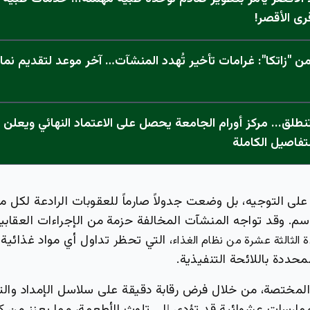
رى الأقصر!
 "زاتكا": غرامات تأخير تُهدد المنشآت… آخر موعد لتقديم نما
تفاصيل الكاملة
على التوجيه، بل وضعت جدولاً صارماً للعقوبات الرادعة لكل 
سم. وقد تواجه المنشآت المخالفة حزمة من الإجراءات العقابي
، التي تحظر تداول أي مواد غذائية 
ة الثالثة عشرة من نظام الغذاء
لمحددة باللائحة التنفيذية.
مختصة، من خلال فرض رقابة دقيقة على سلاسل الإمداد والت