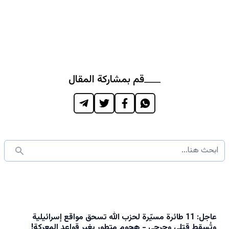
قم بمشاركة المقال
عاجل: 11 طائرة مسيّرة لحزب الله تسحق مواقع إسرائيلية
وتُسقط قتلى وجرحى - هجوم متطور يغير قواعد المعركة!