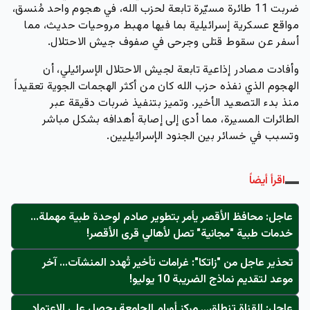
ضربت
11 طائرة مسيّرة تابعة لحزب الله
، في هجوم واحد مُنسق،
مواقع عسكرية إسرائيلية بما فيها مهبط مروحيات حديث، مما
أسفر عن
سقوط قتلى وجرحى
في صفوف جيش الاحتلال.
وأفادت مصادر إذاعية تابعة لجيش الاحتلال الإسرائيلي، أن
الهجوم الذي نفذه حزب الله كان من أكثر الهجمات الجوية تعقيداً
منذ بدء التصعيد الأخير. وتميز بتنفيذ ضربات دقيقة عبر
الطائرات المسيرة، مما أدى إلى إصابة أهدافه بشكل مباشر
وتسبب في خسائر بين الجنود الإسرائيليين.
اقرأ أيضاً
عاجل: محافظ الأقصر يأمر بتطوير صادم لوحدة طبية مهملة...
خدمات طبية "مجانية" تصل لأهالي قرى الأقصر!
تحذير عاجل من "زاتكا": غرامات تأخير تُهدد المنشآت… آخر
موعد لتقديم نماذج الضريبة 10 يوليو!
عاجل: القناة تنطلق... مركز أورام الجامعة يحصل على الاعتماد