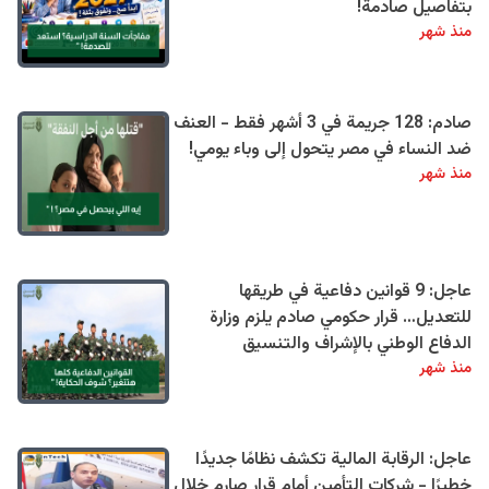
بتفاصيل صادمة!
منذ شهر
صادم: 128 جريمة في 3 أشهر فقط - العنف
ضد النساء في مصر يتحول إلى وباء يومي!
منذ شهر
عاجل: 9 قوانين دفاعية في طريقها
للتعديل… قرار حكومي صادم يلزم وزارة
الدفاع الوطني بالإشراف والتنسيق
منذ شهر
عاجل: الرقابة المالية تكشف نظامًا جديدًا
خطيرًا - شركات التأمين أمام قرار صارم خلال