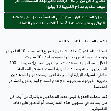
تحذير عاجل من "زاتكا": غرامات تأخير تُهدد المنشآت… آخر
موعد لتقديم نماذج الضريبة 10 يوليو!
عاجل: القناة تنطلق... مركز أورام الجامعة يحصل على الاعتماد
النهائي ويعلن خدماته لـ3 محافظات - التفاصيل الكاملة
تشمل العقوبات فئات مختلفة:
المخالف المباشر
(أداء النسك بدون تصريح): تغريمه بـ 10 آلاف ريال
وترحيله وحرمانه من دخول السعودية لمدة 10 سنوات.
الناقل للمخالفين
(مساعدة شخص بدون تصريح): تغريمه بـ 100
ألف ريال وسجنه ومصادرة المركبة المستخدمة في المخالفة.
حاملي تأشيرات الزيارة أو السياحة
الذين يستخدمونها للحج دون
تصريح: تغريمهم وترحيلهم، مع عدم السماح لهم بدخول المشاعر
المقدسة.
كما شملت العقوبة ليس فقط المخالفين مباشرة، بل أيضاً كل
من يساعد في تسهيل هذه الممارسات أو التجاوز على نقاط
التفتيش.