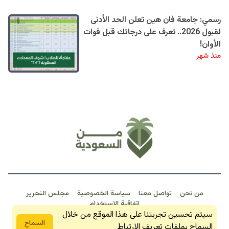
رسمي: جامعة فان هين تعلن الحد الأدنى
لقبول 2026.. تعرف على درجاتك قبل فوات
الأوان!
منذ شهر
من نحن
تواصل معنا
سياسة الخصوصية
مجلس التحرير
اتفاقية الاستخدام
خبـر عـاجـل
سيتم تحسين تجربتنا على هذا الموقع من خلال
من السعودية 2026 © جمبع الحقوق محفوظة
السماح
السماح بملفات تعريف الارتباط