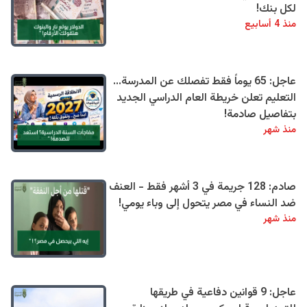
لكل بنك!
منذ 4 أسابيع
عاجل: 65 يوماً فقط تفصلك عن المدرسة...
التعليم تعلن خريطة العام الدراسي الجديد
بتفاصيل صادمة!
منذ شهر
صادم: 128 جريمة في 3 أشهر فقط - العنف
ضد النساء في مصر يتحول إلى وباء يومي!
منذ شهر
عاجل: 9 قوانين دفاعية في طريقها