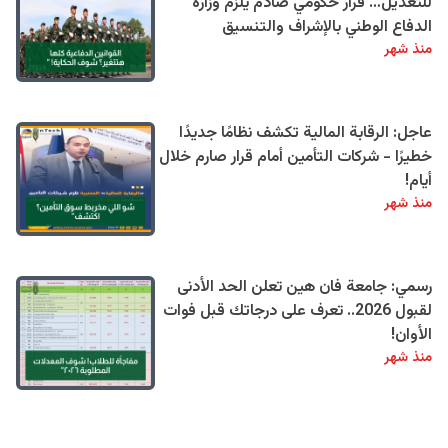
للتعديل… قرار حكومي صادم يلزم وزارة
الدفاع الوطني بالإشراف والتنسيق
منذ شهر
عاجل: الرقابة المالية تكشف نظامًا جديدًا
خطيرًا - شركات التأمين أمام قرار صارم خلال
أيام!
منذ شهر
رسمي: جامعة فان هين تعلن الحد الأدنى
لقبول 2026.. تعرف على درجاتك قبل فوات
الأوان!
منذ شهر