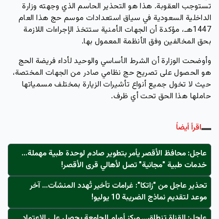
تستوجب العقوبة.
هذا هو التحذير الحاسم الذي وجهته وزارة
الداخلية السعودية في سياق استعدادات موسم حج هذا العام
1447هـ، مؤكدة أن الجهات الأمنية ستتخذ الإجراءات اللازمة
بحق المخالفين وفق الأنظمة المعمول بها.
وأوضحت الوزارة أن الشرط الأساسي والوحيد لأداء فريضة الحج
هو الحصول على تصريح حج نظامي صادر من الجهات المختصة،
حيث لا تخول جميع أنواع تأشيرات الزيارة بمختلف مسمياتها
حاملها هذا الحق تحت أي ظرف.
اقرأ أيضاً
عاجل: محافظ الأقصر يأمر بتطوير صادم لوحدة طبية مهملة...
خدمات طبية "مجانية" تصل لأهالي قرى الأقصر!
تحذير عاجل من "زاتكا": غرامات تأخير تُهدد المنشآت… آخر
موعد لتقديم نماذج الضريبة 10 يوليو!
عاجل: القناة تنطلق... مركز أورام الجامعة يحصل على الاعتماد