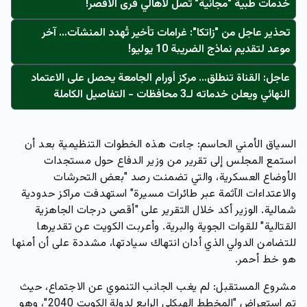
خدمات طبية "مجانية" تصل لأهالي قرى الأقصر!
تحذير عاجل من "زاتكا": غرامات تأخير تُهدد المنشآت… آخر
موعد لتقديم نماذج الضريبة 10 يوليو!
عاجل: القناة تنطلق... مركز أورام الجامعة يحصل على الاعتماد
النهائي ويعلن خدماته لـ3 محافظات - التفاصيل الكاملة
السياق الأمني الحاسم:
جاءت هذه الخطوات التنظيمية بعد أن
استمع المجلس إلى تقرير من وزير الدفاع حول مستجدات
الأوضاع العسكرية، والتي تضمنت رصد "بعض التحرشات
والاعتداءات الآثمة عبر طائرات مسيرة" استهدفت مراكز حدودية
شمالية. الوزير أكد خلال التقرير على "أقصى درجات الجاهزية
القتالية" للقوات الجوية والبرية. وأعربت الكويت عن تقديرها
للتضامن الدولي الذي أدان انتهاك سيادتها، مشددة على أن أمنها
هو خط أحمر.
مشروع المستقبل:
لم يغب الجانب التنموي عن الاجتماع، حيث
تم استعراض "المخطط الهيكلي الرابع لدولة الكويت 2040"، وهو