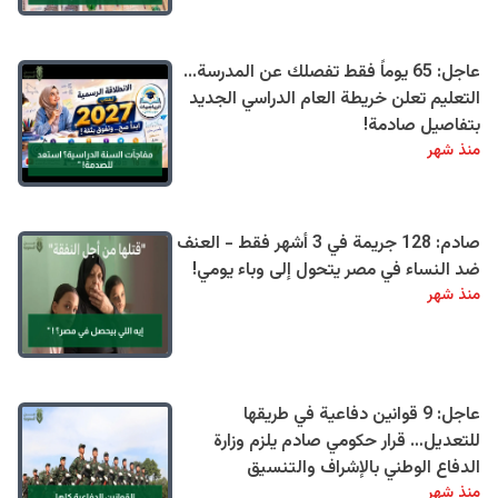
عاجل: 65 يوماً فقط تفصلك عن المدرسة...
التعليم تعلن خريطة العام الدراسي الجديد
بتفاصيل صادمة!
منذ شهر
صادم: 128 جريمة في 3 أشهر فقط - العنف
ضد النساء في مصر يتحول إلى وباء يومي!
منذ شهر
عاجل: 9 قوانين دفاعية في طريقها
للتعديل… قرار حكومي صادم يلزم وزارة
الدفاع الوطني بالإشراف والتنسيق
منذ شهر