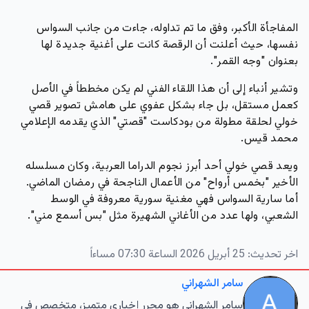
المفاجأة الأكبر، وفق ما تم تداوله، جاءت من جانب السواس
نفسها، حيث أعلنت أن الرقصة كانت على أغنية جديدة لها
بعنوان
"وجه القمر"
.
وتشير أنباء إلى أن هذا اللقاء الفني لم يكن مخططاً في الأصل
كعمل مستقل، بل جاء بشكل عفوي على هامش تصوير قصي
خولي لحلقة مطولة من بودكاست
"قصتي"
الذي يقدمه الإعلامي
محمد قيس.
ويعد قصي خولي أحد أبرز نجوم الدراما العربية، وكان مسلسله
الأخير
"بخمس أرواح"
من الأعمال الناجحة في رمضان الماضي.
أما سارية السواس فهي مغنية سورية معروفة في الوسط
الشعبي، ولها عدد من الأغاني الشهيرة مثل
"بس أسمع مني"
.
اخر تحديث:
25 أبريل 2026 الساعة 07:30 مساءاً
سامر الشهراني
سامر الشهراني هو محرر إخباري متميز، متخصص في