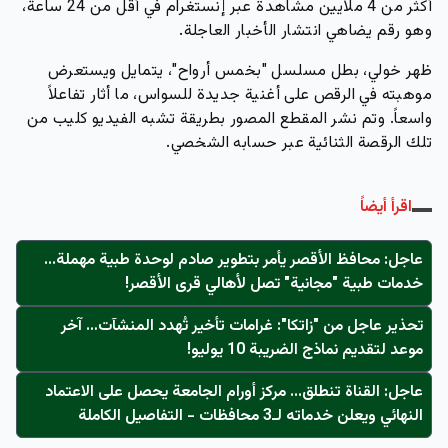
أكثر من 4 ملايين مشاهدة عبر إنستغرام في أقل من 24 ساعة،
وهو رقم يضاهي انتشار الأخبار العاجلة.
ظهر خولي، بطل مسلسل
"بخمس أرواح"
، يتمايل ويستعرض
موهبته في الرقص على أغنية جديدة للسواس، ما أثار تفاعلاً
واسعاً. وتم نشر المقطع المصور بطريقة تشبه الفيديو كليب من
تلك الرقصة الثنائية عبر حسابه الشخصي.
اقرأ أيضاً
عاجل: محافظ الأقصر يأمر بتطوير صادم لوحدة طبية مهملة...
خدمات طبية "مجانية" تصل لأهالي قرى الأقصر!
تحذير عاجل من "زاتكا": غرامات تأخير تُهدد المنشآت… آخر
موعد لتقديم نماذج الضريبة 10 يوليو!
عاجل: القناة تنطلق... مركز أورام الجامعة يحصل على الاعتماد
النهائي ويعلن خدماته لـ3 محافظات - التفاصيل الكاملة