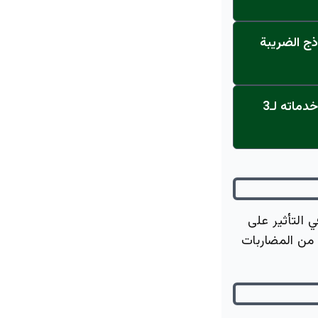
ذج الضريبة
عاجل: القناة تنطلق... مركز أورام الجامعة يحصل على الاعتماد النهائي ويعلن خدماته لـ3
ي التأثير على
 في مسعى للحد من المضاربات