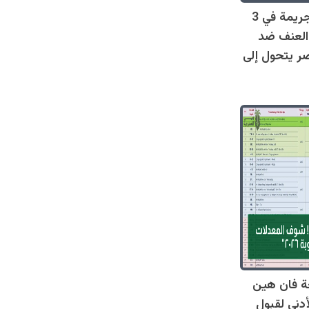
صادم: 128 جريمة في 3
العنف ضد
ر يتحول إلى
ة فان هين
أدنى لقبول