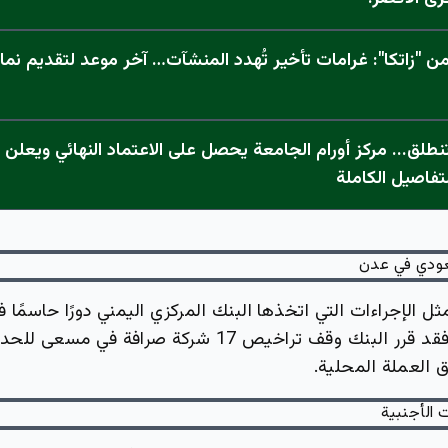
 "زاتكا": غرامات تأخير تُهدد المنشآت… آخر موعد لتقديم نما
تفاصيل الكاملة
ل الإجراءات التي اتخذها البنك المركزي اليمني دورًا حاسمًا ف
أسعار العملات. فقد قرر البنك وقف تراخيص 17 شركة صرافة
العملة المحلية.