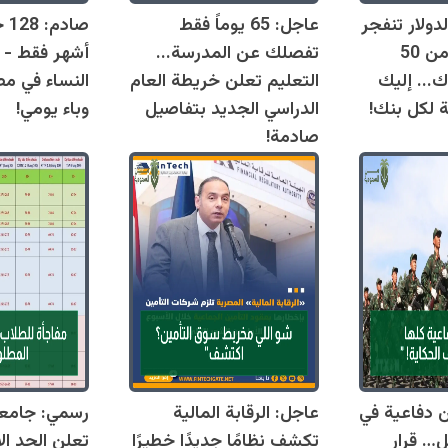
دولار تنفجر
عاجل: 65 يوماً فقط
اليوم وتقترب من 50
تفصلك عن المدرسة...
أشهر فقط - 
ك... إليك
التعليم تعلن خريطة العام
النساء في مص
ة لكل بنك!
الدراسي الجديد بتفاصيل
وباء يومي!
صادمة!
قوانين دفاعية في
عاجل: الرقابة المالية
رسمي: جامع
ل… قرار
تكشف نظامًا جديدًا خطيرًا
تعلن الحد ال