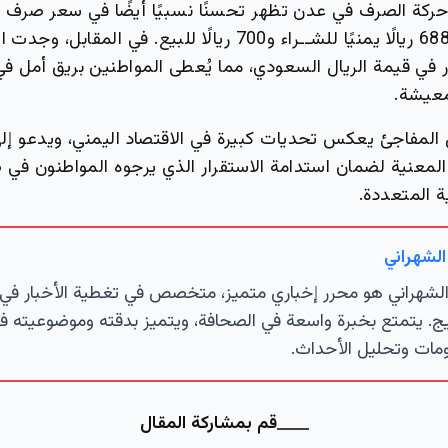
ركة الصرف في عدن تظهر تحسنًا نسبيًا أيضًا في سعر صرف ا
حيث بلغ سعره 688 ريالًا يمنيًا للشــراء و700 ريالًا للبيع. في
رار في قيمة الريال السعودي، مما يُعطى المواطنين بريق أمل
معيشة.
 المفاجئ يعكس تحديات كبيرة في الاقتصاد اليمني، ويدعو إلى
المعنية لضمان استدامة الاستقرار الذي يرجوه المواطنون في
ة المتعددة.
الشهراني
لشهراني هو محرر إخباري متميز، متخصص في تغطية الأخبار في 
ج. يتمتع بخبرة واسعة في الصحافة، ويتميز بدقته وموضوعيته ف
مات وتحليل الأحداث.
قم بمشاركة المقال