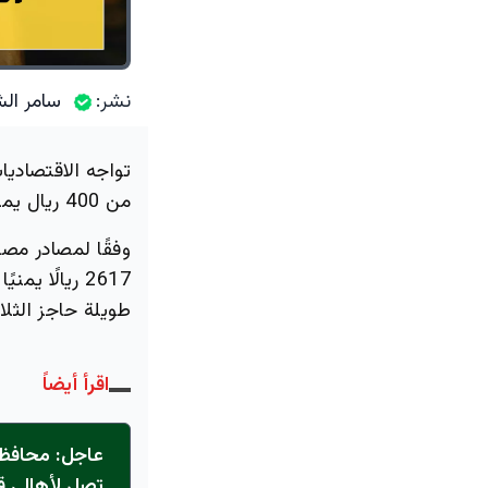
نشر:
سامر الش
تواجه الاقتصاديا
من 400 ريال يمني، مما أثار اهتمام الجمهور بطبيعة أسباب هذا التحول الدراماتيكي.
وفقًا لمصادر مص
طويلة حاجز الثلا
اقرأ أيضاً
عاجل: محافظ 
تصل لأهالي ق