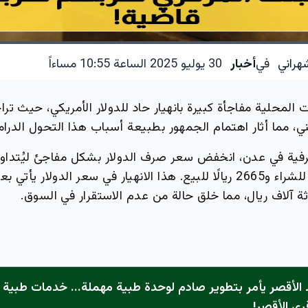
هراني
في
أخبار
30 يوليو 2025 الساعة 10:55 مساءاً
ت المحلية مفاجأة كبيرة بانهيار حاد للدولار الأمريكي، حيث تر
رفية في عدن، انخفض سعر صرف الدولار بشكل مفاجئ ليُتداو
2617 ريالًا يمنيًا للشراء و2665 ريالًا للبيع. هذا الانهيار في سعر الدولار
ثة آلاف ريال، مما خلق حالة من عدم الاستقرار في السوق.
الأقصر يأمر بتطوير صادم لوحدة طبية مهملة... خدمات طبية "
رى الأقصر!