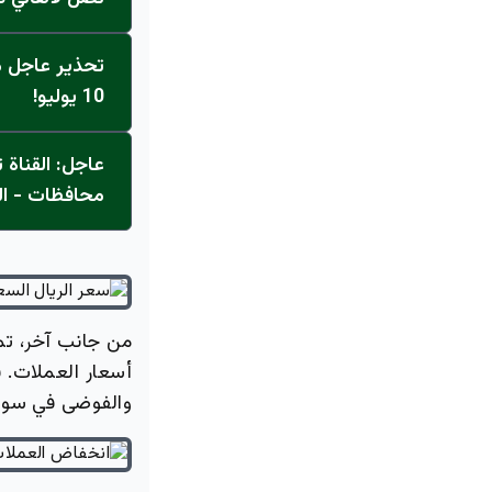
تحذير عاجل من
10 يوليو!
محافظات - ال
من جانب آخر، تمث
والفوضى في سوق 