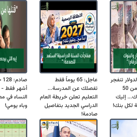
دولار تنفجر
عاجل: 65 يوماً فقط
اليوم وتقترب من 50
تفصلك عن المدرسة...
أشهر فقط - 
ك... إليك
التعليم تعلن خريطة العام
النساء في مص
ة لكل بنك!
الدراسي الجديد بتفاصيل
وباء يومي!
صادمة!