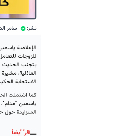
نشر:
سامر الش
الإعلامية ياسمين
للزوجات للتعامل 
بتجنب الحديث الك
العائلية، مشيرة 
الاستجابة الحكي
كما اشتملت الحل
ياسمين "مدام"، 
المتزايدة حول حا
اقرأ أيضاً