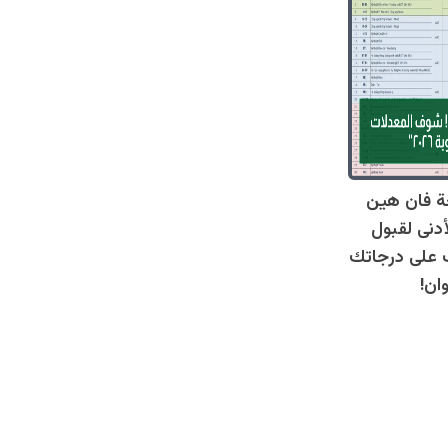
ة فان هين
أدنى لقبول
عرف على درجاتك
ان!