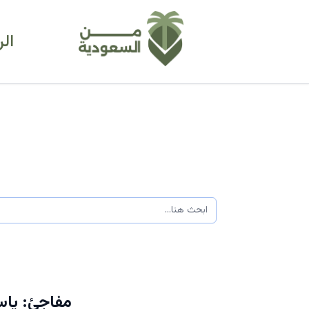
ال
مفاجئ: ياس