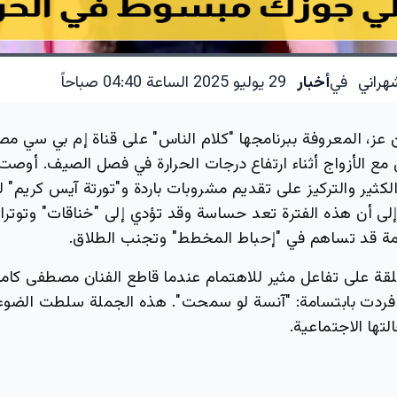
هراني
في
أخبار
29 يوليو 2025 الساعة 04:40 صباحاً
 عز، المعروفة ببرنامجها "كلام الناس" على قناة إم بي سي م
مع الأزواج أثناء ارتفاع درجات الحرارة في فصل الصيف. أوصت
ثير والتركيز على تقديم مشروبات باردة و"تورتة آيس كريم" لت
إلى أن هذه الفترة تعد حساسة وقد تؤدي إلى "خناقات" وتوترا
مة قد تساهم في "إحباط المخطط" وتجنب الطلاق.
قة على تفاعل مثير للاهتمام عندما قاطع الفنان مصطفى كام
فردت بابتسامة: "آنسة لو سمحت". هذه الجملة سلطت الضوء
لتها الاجتماعية.