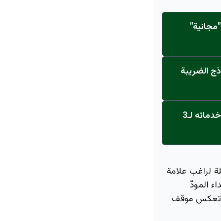
مجانية"
ذج الضريبة
عاجل: القناة تنطلق... مركز أورام الجامعة يحصل على الاعتماد النهائي ويعلن خدماته لـ3
ة لراغب علامة
 المودّ
ير تعكس موقف