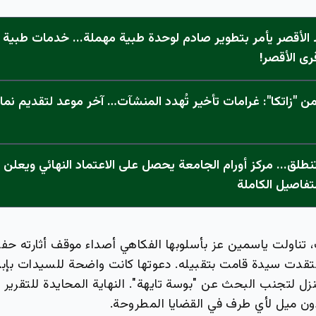
الأقصر يأمر بتطوير صادم لوحدة طبية مهملة... خدمات طبية "
رى الأقصر!
 "زاتكا": غرامات تأخير تُهدد المنشآت… آخر موعد لتقديم نما
تفاصيل الكاملة
، تناولت ياسمين عز بأسلوبها الفكاهي أصداء موقف أثارته حفل
قدت سيدة قامت بتقبيله. دعوتها كانت واضحة للسيدات بإبداء
نزل لتجنب البحث عن "بوسة تايهة". النهاية المحايدة للتقر
دون ميل لأي طرف في القضايا المطروحة.