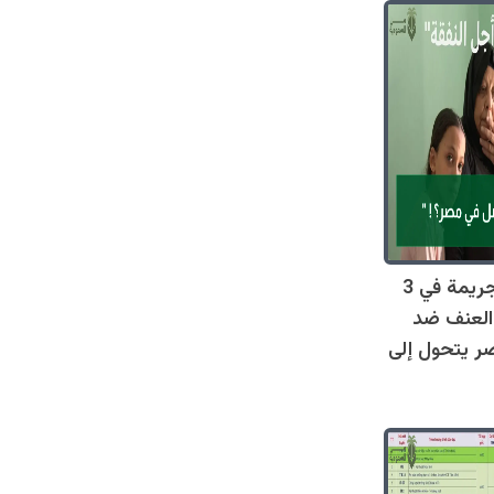
صادم: 128 جريمة في 3
العنف ضد
ر يتحول إلى