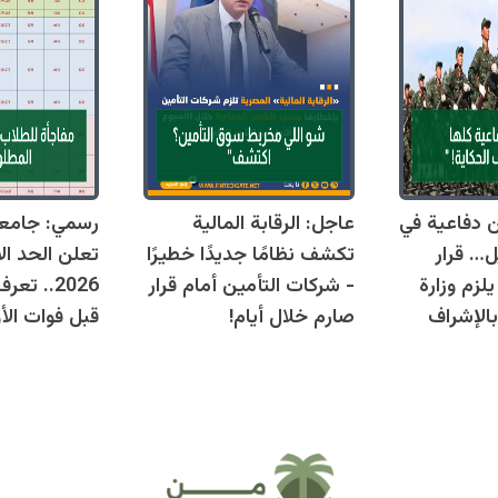
قوانين دفاعية في
عاجل: الرقابة المالية
رسمي: جامع
ل… قرار
تكشف نظامًا جديدًا خطيرًا
تعلن الحد ال
زم وزارة
- شركات التأمين أمام قرار
2026.. ت
بالإشراف
صارم خلال أيام!
قبل فوات الأو