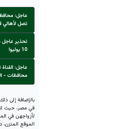
عاجل: محافظ 
تصل لأهالي ق
تحذير عاجل من
10 يوليو!
محافظات - ال
بالإضافة إلى ذلك
في مصر، حيث انت
لأزواجهن في الم
الموقع المتزن، 