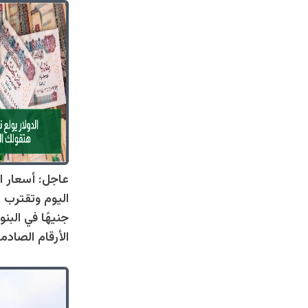
عاجل: أسعار ال
جنيهًا في البنو
الأرقام الصادم