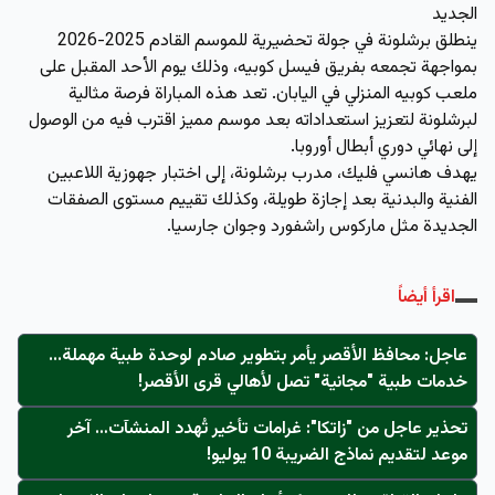
الجديد
ينطلق برشلونة في جولة تحضيرية للموسم القادم 2025-2026
بمواجهة تجمعه بفريق فيسل كوبيه، وذلك يوم الأحد المقبل على
ملعب كوبيه المنزلي في اليابان. تعد هذه المباراة فرصة مثالية
لبرشلونة لتعزيز استعداداته بعد موسم مميز اقترب فيه من الوصول
إلى نهائي دوري أبطال أوروبا.
يهدف هانسي فليك، مدرب برشلونة، إلى اختبار جهوزية اللاعبين
الفنية والبدنية بعد إجازة طويلة، وكذلك تقييم مستوى الصفقات
الجديدة مثل ماركوس راشفورد وجوان جارسيا.
اقرأ أيضاً
عاجل: محافظ الأقصر يأمر بتطوير صادم لوحدة طبية مهملة...
خدمات طبية "مجانية" تصل لأهالي قرى الأقصر!
تحذير عاجل من "زاتكا": غرامات تأخير تُهدد المنشآت… آخر
موعد لتقديم نماذج الضريبة 10 يوليو!