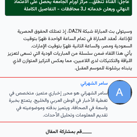
عاجل: القناة تنطلق... مركز أورام الجامعة يحصل على الاعتماد
النهائي ويعلن خدماته لـ3 محافظات - التفاصيل الكاملة
وسيتولى بث المباراة شبكة
DAZN
، إذ تمتلك الحقوق الحصرية
للإذاعة. تُعقد المباراة في تمام الساعة الواحدة ظهرًا بتوقيت
السعودية ومصر، والساعة الثانية ظهرًا بتوقيت الإمارات.
يأتي هذا اللقاء ضمن سلسلة من المباريات الودية التي تسعى لتعزيز
اللياقة والتكتيكات لدى اللاعبين، مما يعكس التركيز المتوازن الذي
يتبناه برشلونة للموسم المقبل.
سامر الشهراني
سامر الشهراني هو محرر إخباري متميز، متخصص في
تغطية الأخبار في الوطن العربي والخليج. يتمتع بخبرة
واسعة في الصحافة، ويتميز بدقته وموضوعيته في
تقديم المعلومات وتحليل الأحداث.
قم بمشاركة المقال