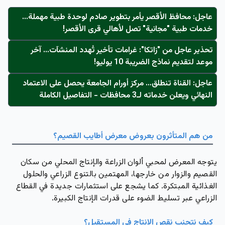
عاجل: محافظ الأقصر يأمر بتطوير صادم لوحدة طبية مهملة...
خدمات طبية "مجانية" تصل لأهالي قرى الأقصر!
تحذير عاجل من "زاتكا": غرامات تأخير تُهدد المنشآت… آخر
موعد لتقديم نماذج الضريبة 10 يوليو!
عاجل: القناة تنطلق... مركز أورام الجامعة يحصل على الاعتماد
النهائي ويعلن خدماته لـ3 محافظات - التفاصيل الكاملة
من هم المتأثرون بعروض معرض أطايب القصيم؟
يتوجه المعرض لمحبي ألوان
الزراعة والإنتاج المحلي
من سكان
القصيم والزوار من خارجها، المهتمين بالتنوع الزراعي والحلول
الغذائية المبتكرة. كما يشجع على
استثمارات جديدة
في القطاع
الزراعي عبر تسليط الضوء على
قدرات الإنتاج
الكبيرة.
كيف نتجنب نقص الإنتاج في المستقبل؟