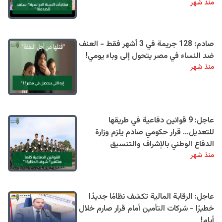
منذ شهر
صادم: 128 جريمة في 3 أشهر فقط - العنف
ضد النساء في مصر يتحول إلى وباء يومي!
منذ شهر
عاجل: 9 قوانين دفاعية في طريقها
للتعديل… قرار حكومي صادم يلزم وزارة
الدفاع الوطني بالإشراف والتنسيق
منذ شهر
عاجل: الرقابة المالية تكشف نظامًا جديدًا
خطيرًا - شركات التأمين أمام قرار صارم خلال
أيام!