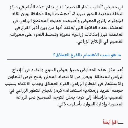
في معرض "أطايب ثمار القصيم" الذي يقام هذه الأيام في مركز
النخلة بمدينة التمور ببريدة، أدهشت
قرعة عملاقة بوزن 500
كيلوغرام
زائري المعرض وأصبحت حديث المجتمع الزراعي في
المملكة. هذه الفاكهة التي يُعتقد أنها من بين أكبر القرع في
المنطقة تبرز إمكانات زراعية مميزة وتسلط الضوء على مميزات
القصيم في الإنتاج الزراعي.
ما هو سبب الاهتمام بالقرع العملاق؟
تُعد مثل هذه المعارض منبرا يعرض
التنوع والتفرد في الإنتاج
الزراعي
للمنطقة، ويعزز من
الاقتصاد المحلي
بفتح فرص للتعاون
والاستثمار في القطاع الزراعي. القرع العملاق يجذب الانتباه بسبب
حجمه الفريد وإمكانية استخدامه كرمز لنجاح التطور الزراعي في
القصيم، بالإضافة إلى كونه يمثل التوجه الصحيح نحو
الزراعة
العضوية
وإدارة الموارد بأسلوب ذكي.
اقرأ أيضاً