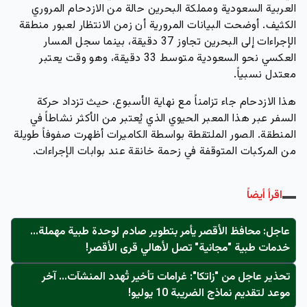
العربية السعودية ومملكة البحرين حالة من الازدحام المروري
الكثيف. أوضحت البيانات المرورية أن زمن الانتظار لعبور منطقة
الإجراءات إلى البحرين تجاوز 37 دقيقة، بينما سجل المسار
العكسي نحو السعودية متوسط 33 دقيقة، وهو وقت يعتبر
معتدل نسبياً.
هذا الازدحام جاء تزامناً مع نهاية الأسبوع، حيث تزداد حركة
السفر عبر هذا المعبر الحيوي الذي يُعتبر من الأكثر نشاطاً في
المنطقة. الصور الملتقطة بواسطة الكاميرات أظهرت صفوفاً طويلة
من المركبات المتوقفة في زحمة خانقة عند بوابات الإجراءات.
اقرأ أيضاً
عاجل: محافظ الأقصر يأمر بتطوير صادم لوحدة طبية مهملة...
خدمات طبية "مجانية" تصل لأهالي قرى الأقصر!
تحذير عاجل من "زاتكا": غرامات تأخير تُهدد المنشآت… آخر
موعد لتقديم نماذج الضريبة 10 يوليو!