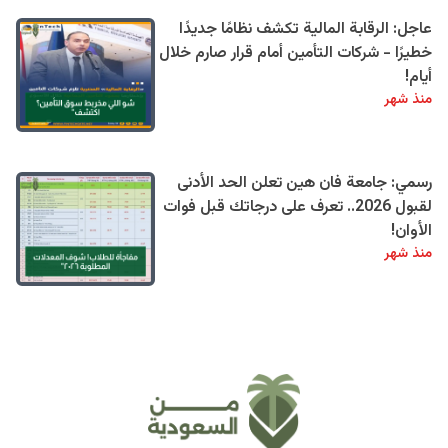
عاجل: الرقابة المالية تكشف نظامًا جديدًا
خطيرًا - شركات التأمين أمام قرار صارم خلال
أيام!
منذ شهر
رسمي: جامعة فان هين تعلن الحد الأدنى
لقبول 2026.. تعرف على درجاتك قبل فوات
الأوان!
منذ شهر