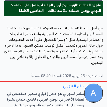
عاجل: القناة تنطلق... مركز أورام الجامعة يحصل على الاعتماد
النهائي ويعلن خدماته لـ3 محافظات - التفاصيل الكاملة
من أجل المحافظة على انسيابية الحركة، تدعو الجهات المختصة
المسافرين لمتابعة المستجدات المرورية واستخدام التطبيقات
والمصادر الرسمية مثل "جسر" للحصول على أحدث المعلومات
حول حالة المرور وتحديد أفضل توقيت ممكن للعبور. هذا الاجراء
يساهم في تجنب أوقات الذروة وتخفيف الضغط على الجسر الذي
يعد ممراً رئيسياً للمسافرين وللتبادل التجاري والاجتماعي بين
البلدين.
اخر تحديث:
25 يوليو 2025 الساعة 08:40 مساءاً
سامر الشهراني
سامر الشهراني هو محرر إخباري متميز، متخصص في
تغطية الأخبار في الوطن العربي والخليج. يتمتع بخبرة
واسعة في الصحافة، ويتميز بدقته وموضوعيته في