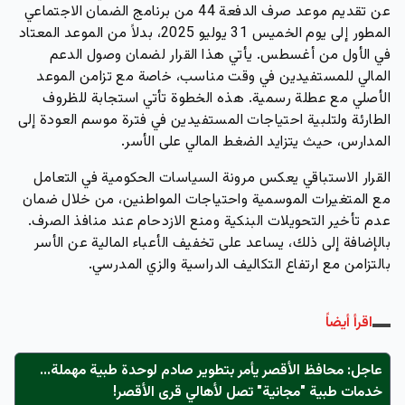
عن تقديم موعد صرف الدفعة 44 من برنامج الضمان الاجتماعي
المطور إلى يوم الخميس 31 يوليو 2025، بدلاً من الموعد المعتاد
في الأول من أغسطس. يأتي هذا القرار لضمان وصول الدعم
المالي للمستفيدين في وقت مناسب، خاصة مع تزامن الموعد
الأصلي مع عطلة رسمية. هذه الخطوة تأتي استجابة للظروف
الطارئة ولتلبية احتياجات المستفيدين في فترة موسم العودة إلى
المدارس، حيث يتزايد الضغط المالي على الأسر.
القرار الاستباقي يعكس مرونة السياسات الحكومية في التعامل
مع المتغيرات الموسمية واحتياجات المواطنين، من خلال ضمان
عدم تأخير التحويلات البنكية ومنع الازدحام عند منافذ الصرف.
بالإضافة إلى ذلك، يساعد على تخفيف الأعباء المالية عن الأسر
بالتزامن مع ارتفاع التكاليف الدراسية والزي المدرسي.
اقرأ أيضاً
عاجل: محافظ الأقصر يأمر بتطوير صادم لوحدة طبية مهملة...
خدمات طبية "مجانية" تصل لأهالي قرى الأقصر!