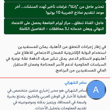
تحذير عاجل من "زاتكا": غرامات تأخير تُهدد المنشآت… آخر
موعد لتقديم نماذج الضريبة 10 يوليو!
عاجل: القناة تنطلق... مركز أورام الجامعة يحصل على الاعتماد
النهائي ويعلن خدماته لـ3 محافظات - التفاصيل الكاملة
في إطار إجراءات التحقق من الأهلية، يمكن للمستفيدين
استخدام البوابة الإلكترونية للضمان الاجتماعي للاطلاع على
أهليتهم لاستلام الدعم. يمثل تبكير صرف الدفعة نقلة نوعية في
السياسات الحكومية لدعم الأسر المحتاجة وضمان الاستقرار
المالي للمستفيدين من البرنامج.
سامر الشهراني
سامر الشهراني هو محرر إخباري متميز، متخصص في
تغطية الأخبار في الوطن العربي والخليج. يتمتع بخبرة
واسعة في الصحافة، ويتميز بدقته وموضوعيته في
تقديم المعلومات وتحليل الأحداث.