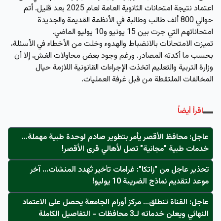
اعتماد نتيجة امتحانات الثانوية العامة لعام 2025 بعد قليل. أتم
حوالي 800 ألف طالب وطالبة في الأنظمة القديمة والجديدة
امتحاناتهم التي جرت بين 15 يونيو و10 يوليو الماضي.
تميزت الامتحانات بالانضباط والهدوء وخلت من الأخطاء في الأسئلة،
بحسب ما أكدته المصادر. ورغم وجود بعض محاولات الغش، إلا أن
وزارة التربية والتعليم اتخذت الإجراءات القانونية اللازمة حيال
المخالفات الملتقطة من قبل غرفة العمليات.
اقرأ أيضاً
عاجل: محافظ الأقصر يأمر بتطوير صادم لوحدة طبية مهملة...
خدمات طبية "مجانية" تصل لأهالي قرى الأقصر!
تحذير عاجل من "زاتكا": غرامات تأخير تُهدد المنشآت… آخر
موعد لتقديم نماذج الضريبة 10 يوليو!
عاجل: القناة تنطلق... مركز أورام الجامعة يحصل على الاعتماد
النهائي ويعلن خدماته لـ3 محافظات - التفاصيل الكاملة