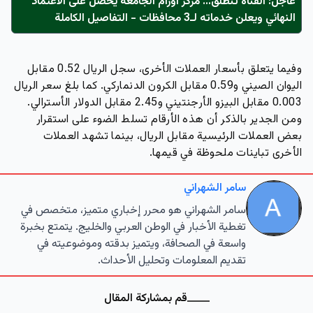
عاجل: القناة تنطلق... مركز أورام الجامعة يحصل على الاعتماد
النهائي ويعلن خدماته لـ3 محافظات - التفاصيل الكاملة
وفيما يتعلق بأسعار العملات الأخرى، سجل الريال 0.52 مقابل
اليوان الصيني و0.59 مقابل الكرون الدنماركي. كما بلغ سعر الريال
0.003 مقابل البيزو الأرجنتيني و2.45 مقابل الدولار الأسترالي.
ومن الجدير بالذكر أن هذه الأرقام تسلط الضوء على استقرار
بعض العملات الرئيسية مقابل الريال، بينما تشهد العملات
الأخرى تباينات ملحوظة في قيمها.
سامر الشهراني
سامر الشهراني هو محرر إخباري متميز، متخصص في
تغطية الأخبار في الوطن العربي والخليج. يتمتع بخبرة
واسعة في الصحافة، ويتميز بدقته وموضوعيته في
تقديم المعلومات وتحليل الأحداث.
قم بمشاركة المقال