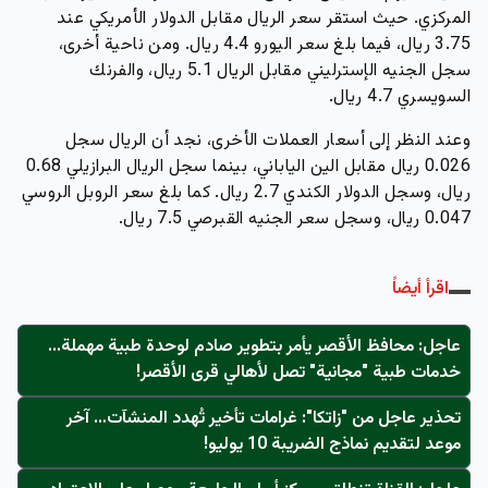
المركزي. حيث استقر سعر الريال مقابل الدولار الأمريكي عند
3.75 ريال، فيما بلغ سعر اليورو 4.4 ريال. ومن ناحية أخرى،
سجل الجنيه الإسترليني مقابل الريال 5.1 ريال، والفرنك
السويسري 4.7 ريال.
وعند النظر إلى أسعار العملات الأخرى، نجد أن الريال سجل
0.026 ريال مقابل الين الياباني، بينما سجل الريال البرازيلي 0.68
ريال، وسجل الدولار الكندي 2.7 ريال. كما بلغ سعر الروبل الروسي
0.047 ريال، وسجل سعر الجنيه القبرصي 7.5 ريال.
اقرأ أيضاً
عاجل: محافظ الأقصر يأمر بتطوير صادم لوحدة طبية مهملة...
خدمات طبية "مجانية" تصل لأهالي قرى الأقصر!
تحذير عاجل من "زاتكا": غرامات تأخير تُهدد المنشآت… آخر
موعد لتقديم نماذج الضريبة 10 يوليو!