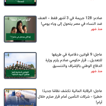
صادم: 128 جريمة في 3 أشهر فقط - العنف
ضد النساء في مصر يتحول إلى وباء يومي!
منذ شهر
عاجل: 9 قوانين دفاعية في طريقها
للتعديل… قرار حكومي صادم يلزم وزارة
الدفاع الوطني بالإشراف والتنسيق
منذ شهر
عاجل: الرقابة المالية تكشف نظامًا جديدًا
خطيرًا - شركات التأمين أمام قرار صارم خلال
أيام!