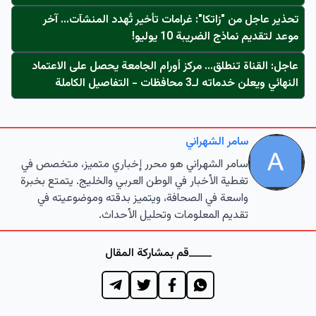
تحذير عاجل من "زاتكا": غرامات تأخير تُهدد المنشآت… آخر
موعد لتقديم نماذج الضريبة 10 يوليو!
عاجل: القناة تنطلق... مركز أورام الجامعة يحصل على الاعتماد
النهائي ويعلن خدماته لـ3 محافظات - التفاصيل الكاملة
سامر الشهراني
سامر الشهراني هو محرر إخباري متميز، متخصص في
تغطية الأخبار في الوطن العربي والخليج. يتمتع بخبرة
واسعة في الصحافة، ويتميز بدقته وموضوعيته في
تقديم المعلومات وتحليل الأحداث.
قم بمشاركة المقال