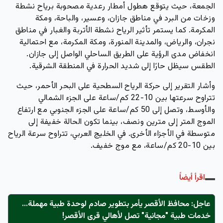
الجمعة، حيث يتوقع هطول أمطار رعدية مصحوبة برياح نشطة
وزخات من البرد في مناطق جازان، وعسير، والباحة، ومكة
المكرمة. كما يستمر تأثير الرياح نشطة الأتربة والغبار في مناطق
نجران، والرياض، والمدينة المنورة، ومكة المكرمة، مع احتمالية
انخفاض مدى الرؤية على الطريق الساحلي الواصل إلى جازان.
الطقس سيظل حارًا إلى شديد الحرارة في المنطقة الشرقية.
وأشار التقرير إلى حركة الرياح السطحية على البحر الأحمر، حيث
تتراوح سرعتها بين 10-22 كم/ساعة على الجزء الشمالي
والأوسط، وتصل إلى 50 كم/ساعة على الجزء الجنوبي مع ارتفاع
الموج المتر إلى مترين ونصف، بينما تكون الحالة خفيفة إلى
متوسطة في الأجزاء الأخرى. في الخليج العربي، تتراوح سرعة الرياح
بين 10-20 كم/ساعة، مع موج خفيف.
اقرأ أيضاً
عاجل: محافظ الأقصر يأمر بتطوير صادم لوحدة طبية مهملة...
خدمات طبية "مجانية" تصل لأهالي قرى الأقصر!