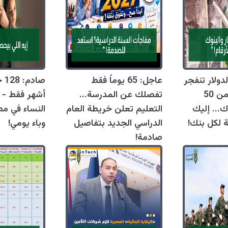
دولار تنفجر
عاجل: 65 يوماً فقط
اليوم وتقترب من 50
تفصلك عن المدرسة...
أشهر فقط - 
ك... إليك
التعليم تعلن خريطة العام
النساء في مص
ة لكل بنك!
الدراسي الجديد بتفاصيل
وباء يومي!
صادمة!