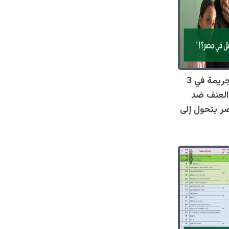
صادم: 128 جريمة في 3
العنف ضد
ر يتحول إلى