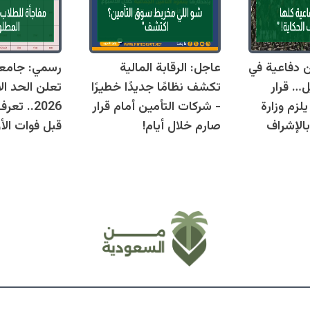
قوانين دفاعية في
عاجل: الرقابة المالية
رسمي: جامع
ل… قرار
تكشف نظامًا جديدًا خطيرًا
تعلن الحد ال
زم وزارة
- شركات التأمين أمام قرار
2026.. ت
بالإشراف
صارم خلال أيام!
قبل فوات الأو