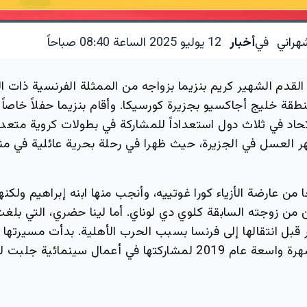
هراني
في
أخبار
12 يوليو 2025 الساعة 08:40 صباحاً
لقدم الشهير كريم بنزيما بزواجه من الممثلة الفرنسية ذات ال
قة خليج أجاكسيو بجزيرة كورسيكا. وأقام بنزيما حفلاً خاصاً 
اد في ثلاث دول استعداداً للمشاركة في بطولات كروية متعددة
ر العسل في الجزيرة، حيث ظهرا في رحلة بحرية عائلية في م
ا من عارضة الأزياء كورا غوتييه، وأنجب منها ابنه إبراهيم ولكنه
قبل انتقالها إلى فرنسا بسبب الحرب الأهلية. بدأت مسيرتها ا
2014 وحققت شهرة واسعة عام 2019 لمشاركتها في أعمال سينمائية ج