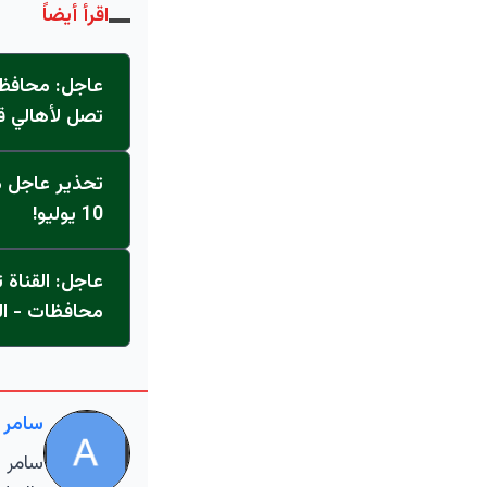
اقرأ أيضاً
عاجل: محافظ 
تصل لأهالي ق
تحذير عاجل من
10 يوليو!
محافظات - ال
سامر 
سامر ا