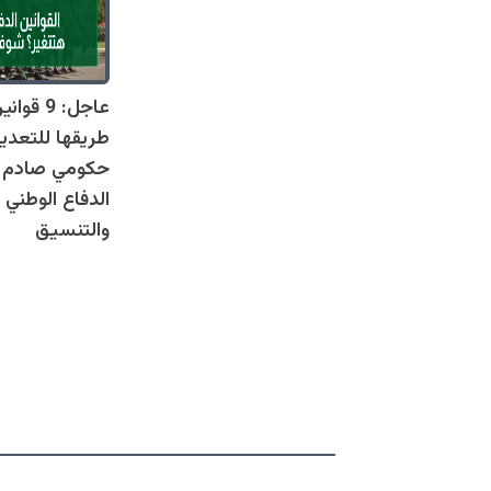
عاجل: 9 
طريقها للتعدي
حكومي صادم يل
الدفاع الوطني 
والتنسيق