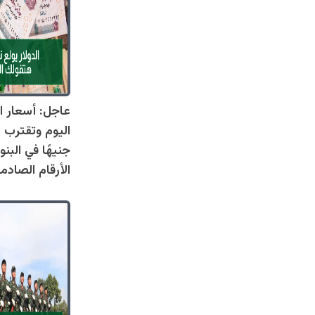
عاجل: أسعار ال
جنيهًا في البنو
الأرقام الصادم