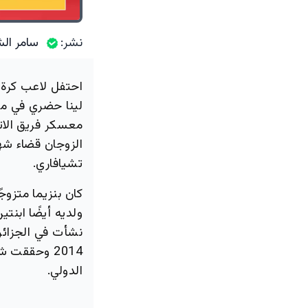
نشر:
سامر الش
احتفل لاعب كرة ا
لينا حضري في منط
معسكر فريق الاتح
الزوجان قضاء شه
تشيافاري.
كان بنزيما متزوجً
نشأت في الجزائر 
الدولي.