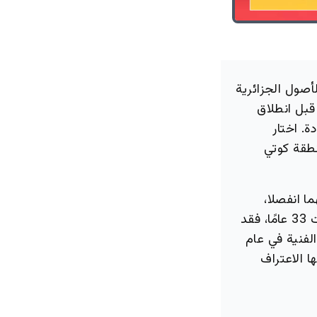
أصول الجزائرية
قبل انطلاق
. اختار
نطقة كوتي
ما انفصلا،
ولديه أيضًا ابنتين من زوجته السابقة كلوي دي لوناي. أما لينا حضري، التي بلغت 33 عامًا، فقد
لفنية في عام
لبت لها الاعتراف