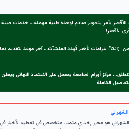
الأقصر يأمر بتطوير صادم لوحدة طبية مهملة... خدمات طبية "
رى الأقصر!
 "زاتكا": غرامات تأخير تُهدد المنشآت… آخر موعد لتقديم نما
تفاصيل الكاملة
الشهراني
لشهراني هو محرر إخباري متميز، متخصص في تغطية الأخبار في 