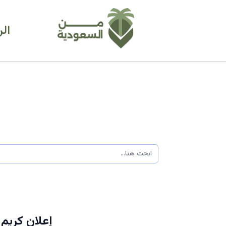
ال
إعلان كريم 