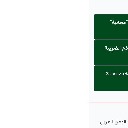
مجانية"
ذج الضريبة
عاجل: القناة تنطلق... مركز أورام الجامعة يحصل على الاعتماد النهائي ويعلن خدماته لـ3
الوطن العربي