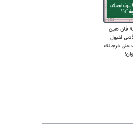
ة فان هين
أدنى لقبول
عرف على درجاتك
ان!