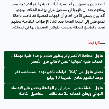
المعتقلون ينتمون إلى الجنسية الباكستانية والبنجلاديشية، وتم
إيقافهم بعد أن ظهروا في تسجيل مرئي يوضح الخلاف بينهم.
أكد بيان رسمي للأمن العام أن الجهات المعنية قد قامت بإحالة
المتورطين إلى النيابة العامة بعد اتخاذ الإجراءات النظامية بحقهم
لضمان تطبيق العدالة بحسب القوانين المعمول بها في المملكة.
اقرأ أيضاً
عاجل: محافظ الأقصر يأمر بتطوير صادم لوحدة طبية مهملة...
خدمات طبية "مجانية" تصل لأهالي قرى الأقصر!
تحذير عاجل من "زاتكا": غرامات تأخير تُهدد المنشآت… آخر
موعد لتقديم نماذج الضريبة 10 يوليو!
عاجل: القناة تنطلق... مركز أورام الجامعة يحصل على الاعتماد
النهائي ويعلن خدماته لـ3 محافظات - التفاصيل الكاملة