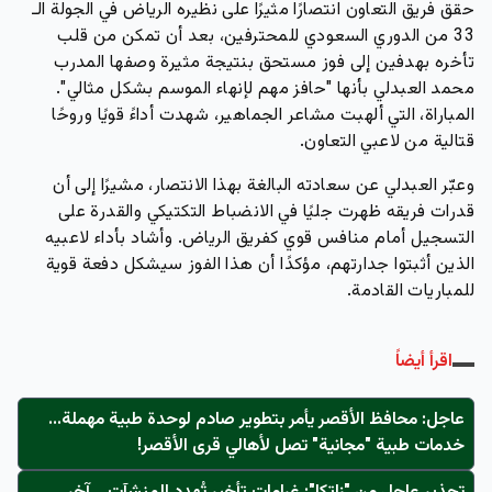
حقق فريق التعاون انتصارًا مثيرًا على نظيره الرياض في الجولة الـ
33 من الدوري السعودي للمحترفين، بعد أن تمكن من قلب
تأخره بهدفين إلى فوز مستحق بنتيجة مثيرة وصفها المدرب
محمد العبدلي بأنها "حافز مهم لإنهاء الموسم بشكل مثالي".
المباراة، التي ألهبت مشاعر الجماهير، شهدت أداءً قويًا وروحًا
قتالية من لاعبي التعاون.
وعبّر العبدلي عن سعادته البالغة بهذا الانتصار، مشيرًا إلى أن
قدرات فريقه ظهرت جليًا في الانضباط التكتيكي والقدرة على
التسجيل أمام منافس قوي كفريق الرياض. وأشاد بأداء لاعبيه
الذين أثبتوا جدارتهم، مؤكدًا أن هذا الفوز سيشكل دفعة قوية
للمباريات القادمة.
اقرأ أيضاً
عاجل: محافظ الأقصر يأمر بتطوير صادم لوحدة طبية مهملة...
خدمات طبية "مجانية" تصل لأهالي قرى الأقصر!