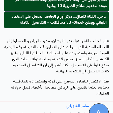
تحذير عاجل من "زاتكا": غرامات تأخير تُهدد المنشآت… آخر
موعد لتقديم نماذج الضريبة 10 يوليو!
عاجل: القناة تنطلق... مركز أورام الجامعة يحصل على الاعتماد
النهائي ويعلن خدماته لـ3 محافظات - التفاصيل الكاملة
على الجانب الآخر، عزا بندر الكبشان، مدرب الرياض، الخسارة إلى
الأخطاء الفردية التي سهلت على التعاون قلب النتيجة، رغم البداية
القوية لفريقه واستحواذه على المباراة في لحظاتها الأولى. وأبرز
الكبشان الأداء المميز لبعض لاعبيه، وخاصة نواف العابد الذي
صنع فارقًا في التسجيل، لكنه أشار إلى أن التفاصيل الصغيرة
كانت الفيصل في النتيجة النهائية.
هذا الانتصار للتعاون يبرهن على قوته واستعداده للمنافسة
بجدية، بينما يتعين على الرياض معالجة الأخطاء قبيل جولاته
المقبلة.
سامر الشهراني