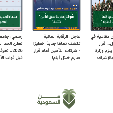
قوانين دفاعية في
عاجل: الرقابة المالية
رسمي: جامع
ل… قرار
تكشف نظامًا جديدًا خطيرًا
تعلن الحد ال
زم وزارة
- شركات التأمين أمام قرار
2026.. ت
بالإشراف
صارم خلال أيام!
قبل فوات الأو