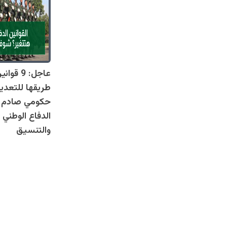
عاجل: 9 
طريقها للتعدي
حكومي صادم يل
الدفاع الوطني 
والتنسيق