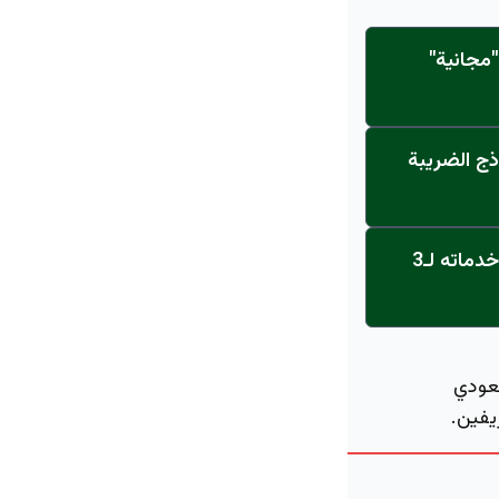
مجانية"
ذج الضريبة
عاجل: القناة تنطلق... مركز أورام الجامعة يحصل على الاعتماد النهائي ويعلن خدماته لـ3
سعودي
يفين.