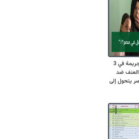
صادم: 128 جريمة في 3
العنف ضد
ر يتحول إلى