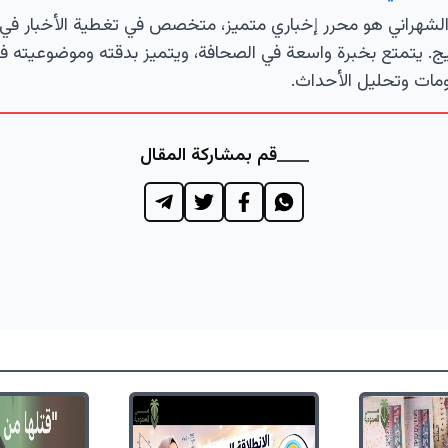
لشهراني هو محرر إخباري متميز، متخصص في تغطية الأخبار في 
ج. يتمتع بخبرة واسعة في الصحافة، ويتميز بدقته وموضوعيته ف
مات وتحليل الأحداث.
قم بمشاركة المقال