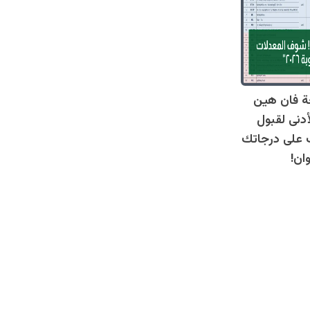
ة فان هين
أدنى لقبول
عرف على درجاتك
ان!