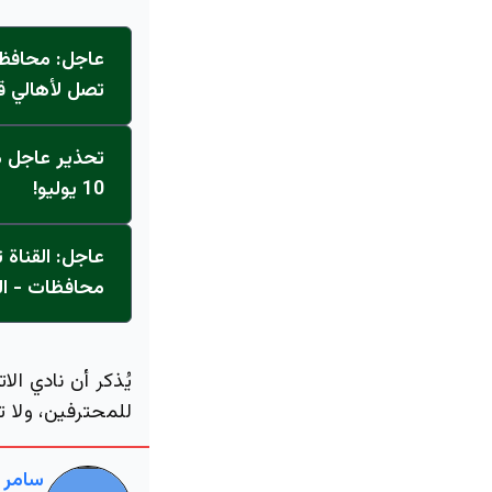
عاجل: محافظ 
تصل لأهالي ق
تحذير عاجل من
10 يوليو!
محافظات - ال
يُذكر أن نادي ا
للمحترفين، ولا 
سامر 