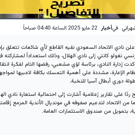
هراني
في
أخبار
22 مايو 2025 الساعة 04:40 صباحاً
لن نادي الاتحاد السعودي نفيه القاطع لأي شائعات تتعلق بإمك
سي نغولو كانتي إلى نادي الهلال، وذلك استعداداً لمشاركته ف
دية 2025. وأكدت إدارة النادي، برئاسة لؤي مشعبي، رفضها التام لفكرة ا
ام الإعارة، مشددة على أهمية التمسك بكافة لاعبيها لمواجه
طولة دوري أبطال آسيا للنخبة.
ردًا على تقارير إعلامية أشارت إلى احتمالية استعارة نادي اله
ما من الاتحاد لتدعيم صفوفه في مونديال الأندية المزمع إقامته
ة، بتمويل من صندوق الاستثمارات العامة.