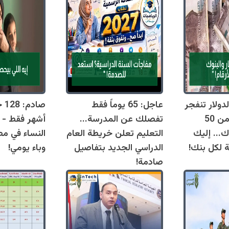
دولار تنفجر
عاجل: 65 يوماً فقط
اليوم وتقترب من 50
تفصلك عن المدرسة...
أشهر فقط - 
ك... إليك
التعليم تعلن خريطة العام
النساء في مص
ة لكل بنك!
الدراسي الجديد بتفاصيل
وباء يومي!
صادمة!