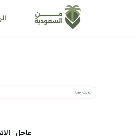
ال
عاجل | الا