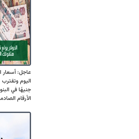
عاجل: أسعار ال
جنيهًا في البنو
الأرقام الصادم