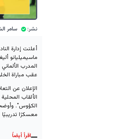
نشر:
سامر الش
أعلنت إدارة النا
ماسيميليانو أليغ
المدرب الألماني 
عقب مباراة الخلود ضمن الجولة
الإعلان عن التعا
الألقاب المحلية 
الكؤوس". وأوضحت
معسكرًا تدريبيًا
اقرأ أيضاً