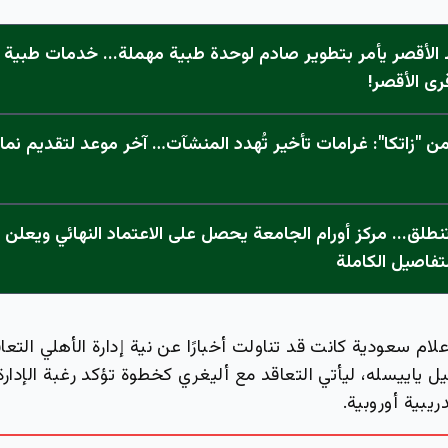
الأقصر يأمر بتطوير صادم لوحدة طبية مهملة... خدمات طبية "
رى الأقصر!
 "زاتكا": غرامات تأخير تُهدد المنشآت… آخر موعد لتقديم نما
تفاصيل الكاملة
لام سعودية كانت قد تناولت أخبارًا عن نية إدارة الأهلي التع
ياييسله، ليأتي التعاقد مع أليغري كخطوة تؤكد رغبة الإدارة
ريبية أوروبية.