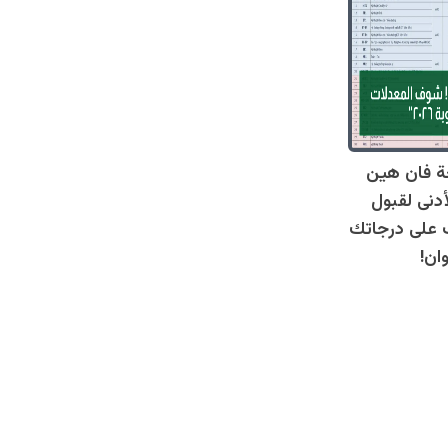
ة فان هين
أدنى لقبول
عرف على درجاتك
ان!