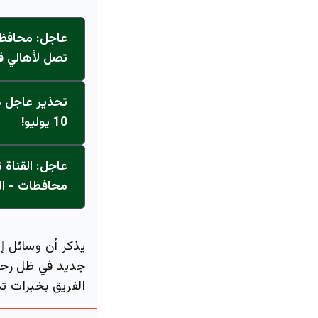
عاجل: محافظ 
تصل لأهالي ق
تحذير عاجل من
10 يوليو!
محافظات - ال
يذكر أن وسائل إع
جديد في ظل رحيل 
الفريق بخبرات تد