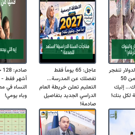
دولار تنفجر
عاجل: 65 يوماً فقط
اليوم وتقترب من 50
تفصلك عن المدرسة...
أشهر فقط - 
ك... إليك
التعليم تعلن خريطة العام
النساء في مص
ة لكل بنك!
الدراسي الجديد بتفاصيل
وباء يومي!
صادمة!