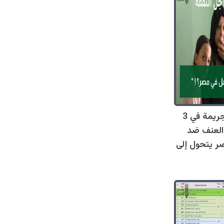
صادم: 128 جريمة في 3
العنف ضد
ر يتحول إلى