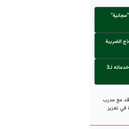
مجانية"
ذج الضريبة
عاجل: القناة تنطلق... مركز أورام الجامعة يحصل على الاعتماد النهائي ويعلن خدماته لـ3
اقد مع مدرب
 في تعزيز