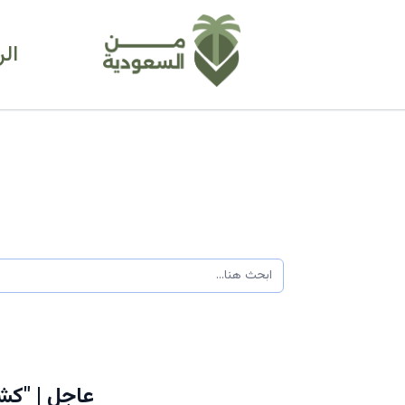
ال
عاجل | "كشف