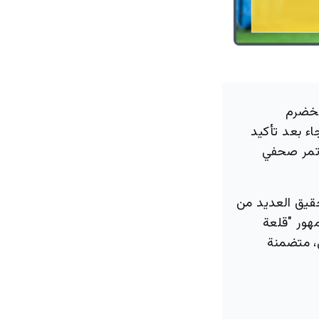
مخضرم
اء بعد تأكيد
مؤتمر صحفي
حقيق العديد من
مهور "قلعة
، متضمنة