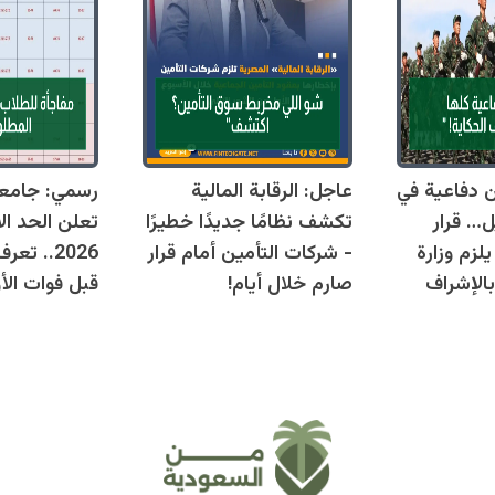
قوانين دفاعية في
عاجل: الرقابة المالية
رسمي: جامع
ل… قرار
تكشف نظامًا جديدًا خطيرًا
تعلن الحد ال
زم وزارة
- شركات التأمين أمام قرار
2026.. ت
بالإشراف
صارم خلال أيام!
قبل فوات الأو