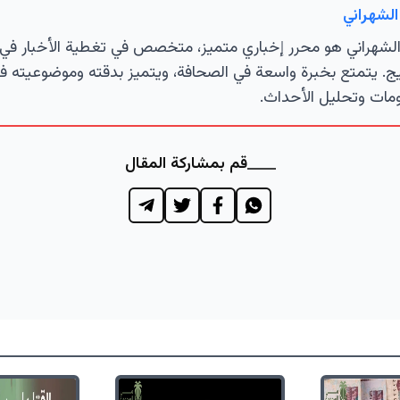
الشهراني
لشهراني هو محرر إخباري متميز، متخصص في تغطية الأخبار في 
ج. يتمتع بخبرة واسعة في الصحافة، ويتميز بدقته وموضوعيته ف
مات وتحليل الأحداث.
قم بمشاركة المقال