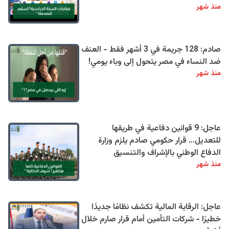
منذ شهر
صادم: 128 جريمة في 3 أشهر فقط - العنف
ضد النساء في مصر يتحول إلى وباء يومي!
منذ شهر
عاجل: 9 قوانين دفاعية في طريقها
للتعديل… قرار حكومي صادم يلزم وزارة
الدفاع الوطني بالإشراف والتنسيق
منذ شهر
عاجل: الرقابة المالية تكشف نظامًا جديدًا
خطيرًا - شركات التأمين أمام قرار صارم خلال