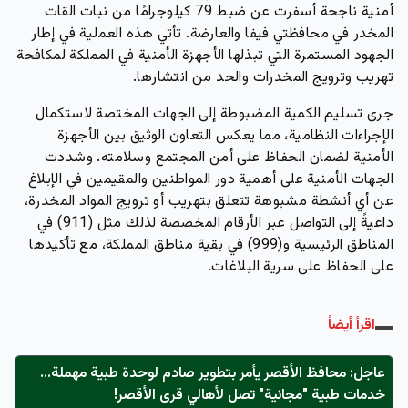
أمنية ناجحة أسفرت عن ضبط 79 كيلوجرامًا من نبات القات
المخدر في محافظتي فيفا والعارضة. تأتي هذه العملية في إطار
الجهود المستمرة التي تبذلها الأجهزة الأمنية في المملكة لمكافحة
تهريب وترويج المخدرات والحد من انتشارها.
جرى تسليم الكمية المضبوطة إلى الجهات المختصة لاستكمال
الإجراءات النظامية، مما يعكس التعاون الوثيق بين الأجهزة
الأمنية لضمان الحفاظ على أمن المجتمع وسلامته. وشددت
الجهات الأمنية على أهمية دور المواطنين والمقيمين في الإبلاغ
عن أي أنشطة مشبوهة تتعلق بتهريب أو ترويج المواد المخدرة،
داعيةً إلى التواصل عبر الأرقام المخصصة لذلك مثل (911) في
المناطق الرئيسية و(999) في بقية مناطق المملكة، مع تأكيدها
على الحفاظ على سرية البلاغات.
اقرأ أيضاً
عاجل: محافظ الأقصر يأمر بتطوير صادم لوحدة طبية مهملة...
خدمات طبية "مجانية" تصل لأهالي قرى الأقصر!