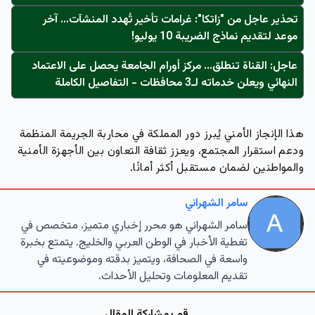
تحذير عاجل من "زاتكا": غرامات تأخير تُهدد المنشآت… آخر
موعد لتقديم نماذج الضريبة 10 يوليو!
عاجل: القناة تنطلق... مركز أورام الجامعة يحصل على الاعتماد
النهائي ويعلن خدماته لـ3 محافظات - التفاصيل الكاملة
هذا الإنجاز الأمني يُبرز دور المملكة في محاربة الجريمة المنظمة
ودعم استقرار المجتمع، ويعزز ثقافة التعاون بين الأجهزة الأمنية
والمواطنين لضمان مستقبل أكثر أمانًا.
سامر الشهراني
سامر الشهراني هو محرر إخباري متميز، متخصص في
تغطية الأخبار في الوطن العربي والخليج. يتمتع بخبرة
واسعة في الصحافة، ويتميز بدقته وموضوعيته في
تقديم المعلومات وتحليل الأحداث.
قم بمشاركة المقال