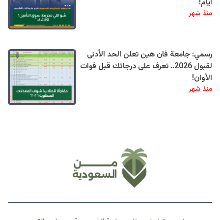
أيام!
منذ شهر
رسمي: جامعة فان هين تعلن الحد الأدنى
لقبول 2026.. تعرف على درجاتك قبل فوات
الأوان!
منذ شهر