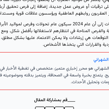
ي، يُنتظر من مواليد العقرب أن يحققوا إنجازات كبيرة، مما ق
ى ترقيات أو عروض عمل جديدة، إضافة إلى فرص تحقيق أرباح
زز العقربون روابطهم العاطفية ويؤسسون علاقات قوية ومستدام
إذًا، تشير التوقعات إلى أن عام 2024 سيكون عام تحولات وفرص لمواليد
بية والفرص المتاحة في انتظارهم لاستغلالها بأفضل شكل. ومع
التوقعات هي إرشادات ولا يمكن الاعتماد عليها بشكل مطلق، إ
دية والقرارات التي يتخذها الأشخاص.
الشهراني
لشهراني هو محرر إخباري متميز، متخصص في تغطية الأخبار في 
ج. يتمتع بخبرة واسعة في الصحافة، ويتميز بدقته وموضوعيته ف
مات وتحليل الأحداث.
قم بمشاركة المقال