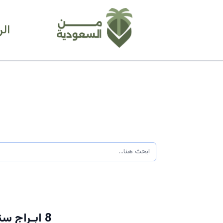
ال
8 ابـراج 