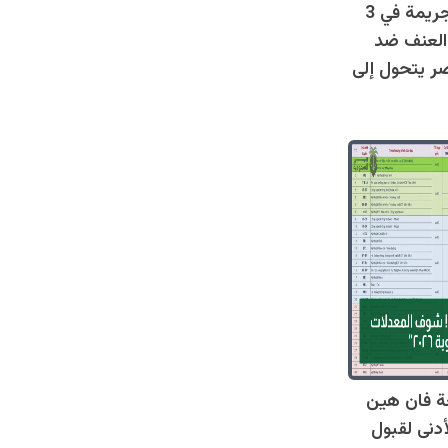
صادم: 128 جريمة في 3
العنف ضد
ر يتحول إلى
ة فان هين
أدنى لقبول