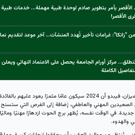
الأقصر يأمر بتطوير صادم لوحدة طبية مهملة... خدمات طبية "
رى الأقصر!
 "زاتكا": غرامات تأخير تُهدد المنشآت… آخر موعد لتقديم نما
تفاصيل الكاملة
أما مواليد برج الميزان، فيبدو أن 2024 سيكون عامًا مثمرًا يعود ع
لى الصعيدين المهني والعاطفي، إضافة إلى الفرص التي ستسنح 
يدة. في الوقت نفسه، يُظهر برج الحوت ازدهارًا مهنيًا وماليًا
ي والهدوء.