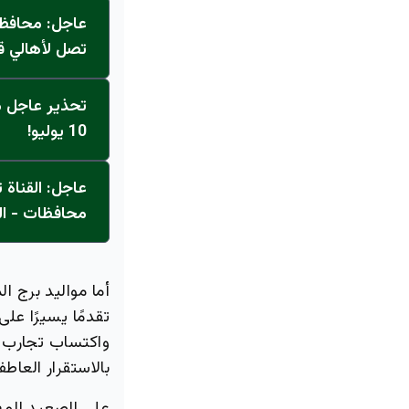
عاجل: محافظ 
تصل لأهالي ق
تحذير عاجل من
10 يوليو!
محافظات - ال
تقدمًا يسيرًا ع
واكتساب تجارب جد
بالاستقرار العاطف