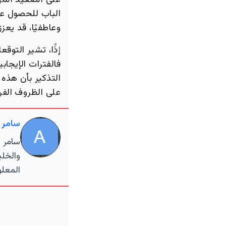
على الصعيد المهن
الباب للحصول عل
وعاطفيًا، قد يع
فالفترات الإيجا
التذكير بأن هذه 
على الظروف الفر
سامر 
سامر ا
والخلي
المعلو