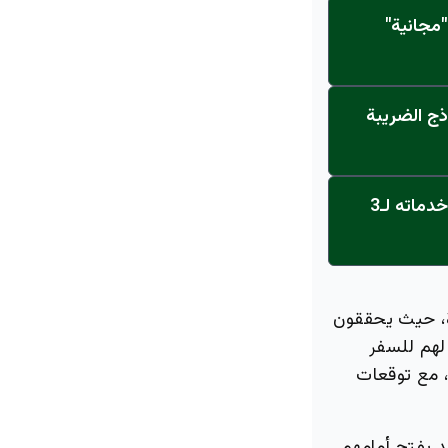
مجانية"
ذج الضريبة
عاجل: القناة تنطلق... مركز أورام الجامعة يحصل على الاعتماد النهائي ويعلن خدماته لـ3
ليهم بالفائدة، حيث يحققون
لهم للسفر
، مع توقعات