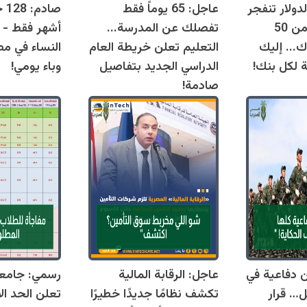
دولار تنفجر
عاجل: 65 يوماً فقط
اليوم وتقترب من 50
تفصلك عن المدرسة...
أشهر فقط - 
ك... إليك
التعليم تعلن خريطة العام
النساء في مص
ة لكل بنك!
الدراسي الجديد بتفاصيل
وباء يومي!
صادمة!
قوانين دفاعية في
عاجل: الرقابة المالية
رسمي: جامع
ل… قرار
تكشف نظامًا جديدًا خطيرًا
تعلن الحد ال