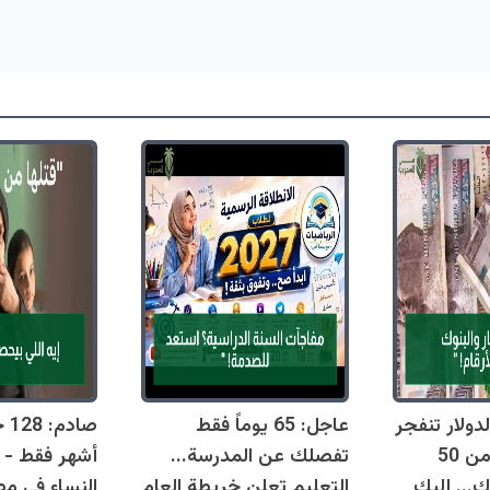
دولار تنفجر
عاجل: 65 يوماً فقط
اليوم وتقترب من 50
تفصلك عن المدرسة...
أشهر فقط - 
ك... إليك
التعليم تعلن خريطة العام
النساء في مص