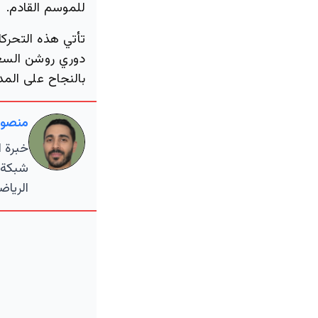
للموسم القادم.
تأتي هذه التحركا
دوري روشن السعو
بالنجاح على المد
منصور
خبرة ا
شبكة و
الرياض