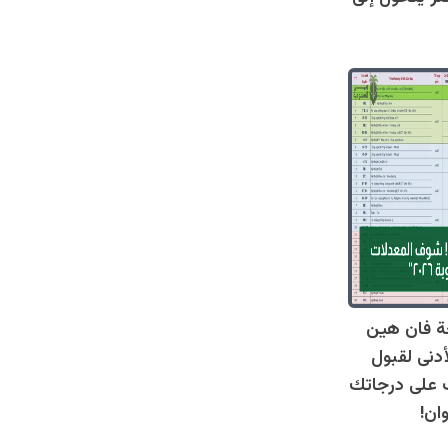
ة فان هين
أدنى لقبول
عرف على درجاتك
ان!