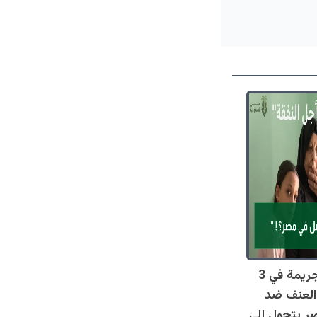
صادم: 128 جريمة في 3
العنف ضد
ر يتحول إلى