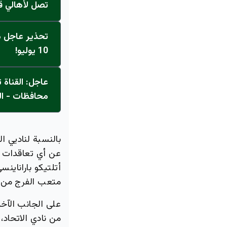
تصل لأهالي ق
تحذير عاجل من
10 يوليو!
محافظات - ال
بالنسبة لناديي ا
عن أي تعاقدات ج
أتلتيكو باراناين
متعب الفرج من ا
على الجانب الآخ
من نادي الاتحاد،