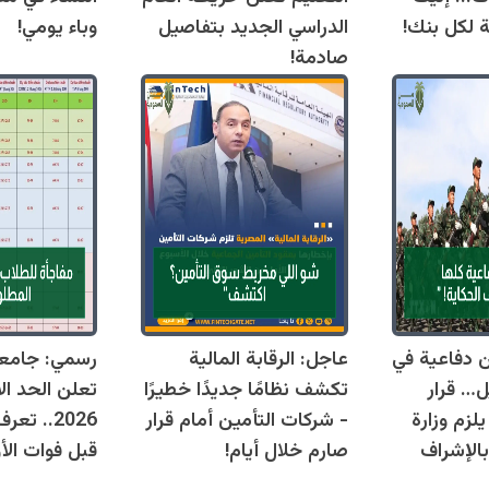
ة لكل بنك!
الدراسي الجديد بتفاصيل
وباء يومي!
صادمة!
قوانين دفاعية في
عاجل: الرقابة المالية
رسمي: جامع
ل… قرار
تكشف نظامًا جديدًا خطيرًا
تعلن الحد ال
زم وزارة
- شركات التأمين أمام قرار
2026.. ت
بالإشراف
صارم خلال أيام!
قبل فوات الأو