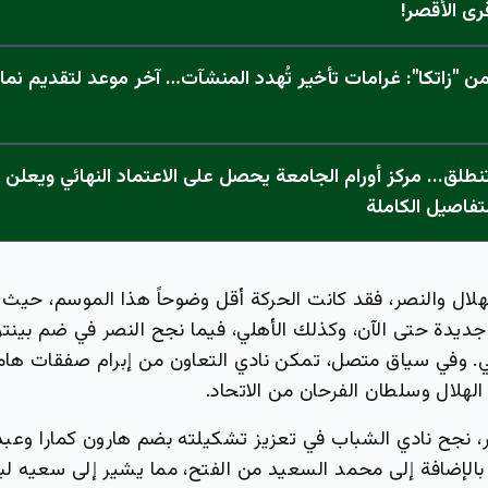
رى الأقصر!
 "زاتكا": غرامات تأخير تُهدد المنشآت… آخر موعد لتقديم نما
تفاصيل الكاملة
لهلال والنصر، فقد كانت الحركة أقل وضوحاً هذا الموسم، حيث ل
ديدة حتى الآن، وكذلك الأهلي، فيما نجح النصر في ضم بينت
سي. وفي سياق متصل، تمكن نادي التعاون من إبرام صفقات هامة
لهلال وسلطان الفرحان من الاتحاد.
ر، نجح نادي الشباب في تعزيز تشكيلته بضم هارون كمارا وعبد
 بالإضافة إلى محمد السعيد من الفتح، مما يشير إلى سعيه لب