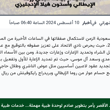
هراني
في
أخبار
10 أغسطس 2024 الساعة 06:40 صباحاً
سعودية الزمن لاستكمال صفقاتها في الساعات الأخيرة من المي
لعام 2024-2025، حيث يحرص نادي الاتحاد على تعزيز صفوفه بالتوقيع م
شراء وتمديد الإعارات وإعارات جديدة. ومن بين الأسماء البا
امدي وسعد آل موسى، حيث تم تمديد الإعارة للأول وتفعيل بند 
تجديد عقود لاعبين أساسيين مثل عوض الناشري وطلال حاجي
ع حسام عوار من روما الإيطالي وبريدراج رايكوفيتش من ريال ماي
الأقصر يأمر بتطوير صادم لوحدة طبية مهملة... خدمات طبية "