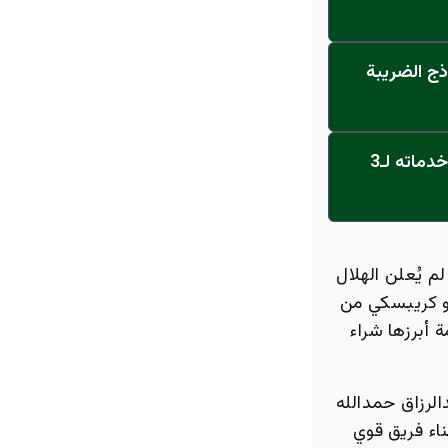
ذج الضريبة
عاجل: القناة تنطلق... مركز أورام الجامعة يحصل على الاعتماد النهائي ويعلن خدماته لـ3
م يُعلن الهلال
و كريبسكي من
 أبرزها شراء
الرزاق حمدالله
ناء فريق قوي