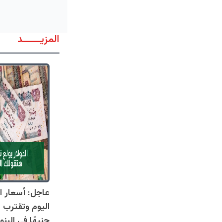
المزيــــــد
عاجل: أسعار ال
جنيهًا في البنو