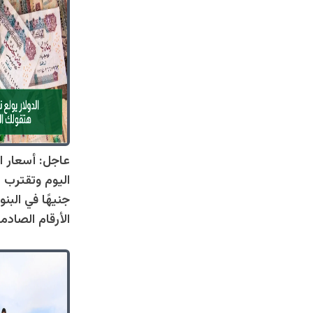
عاجل: أسعار ال
جنيهًا في البنو
الأرقام الصادم