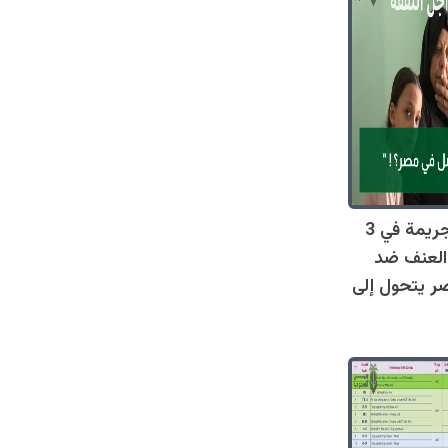
صادم: 128 جريمة في 3
العنف ضد
ر يتحول إلى