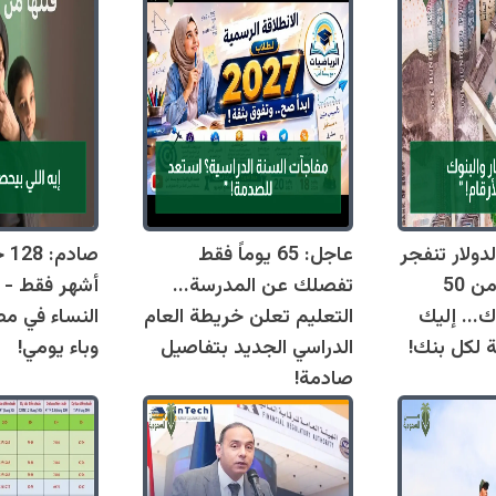
دولار تنفجر
عاجل: 65 يوماً فقط
اليوم وتقترب من 50
تفصلك عن المدرسة...
أشهر فقط - 
ك... إليك
التعليم تعلن خريطة العام
النساء في مص
ة لكل بنك!
الدراسي الجديد بتفاصيل
وباء يومي!
صادمة!