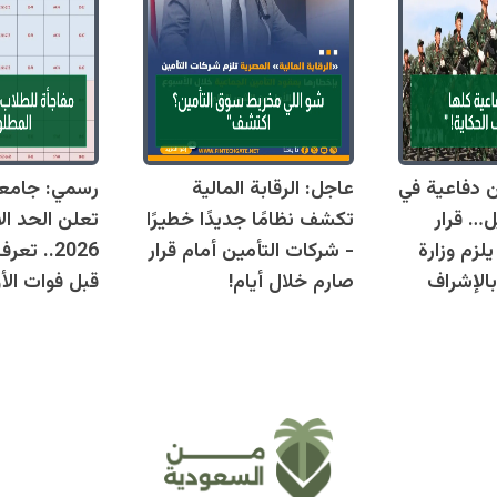
قوانين دفاعية في
عاجل: الرقابة المالية
رسمي: جامع
ل… قرار
تكشف نظامًا جديدًا خطيرًا
تعلن الحد ال
زم وزارة
- شركات التأمين أمام قرار
2026.. ت
بالإشراف
صارم خلال أيام!
قبل فوات الأو