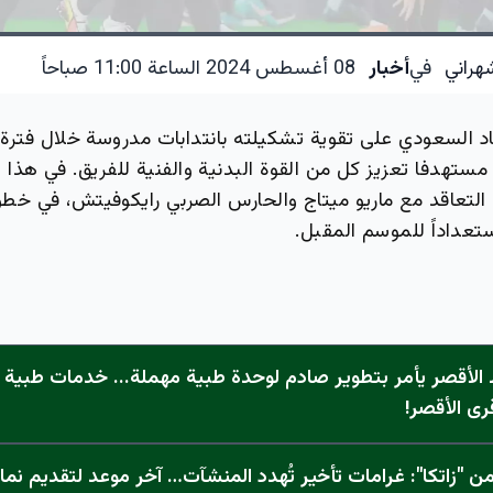
هراني
في
أخبار
08 أغسطس 2024 الساعة 11:00 صباحاً
د السعودي على تقوية تشكيلته بانتدابات مدروسة خلال فترة ا
 مستهدفا تعزيز كل من القوة البدنية والفنية للفريق. في هذا ال
 التعاقد مع ماريو ميتاج والحارس الصربي رايكوفيتش، في خطو
تعداداً للموسم المقبل.
الأقصر يأمر بتطوير صادم لوحدة طبية مهملة... خدمات طبية "
رى الأقصر!
 "زاتكا": غرامات تأخير تُهدد المنشآت… آخر موعد لتقديم نما