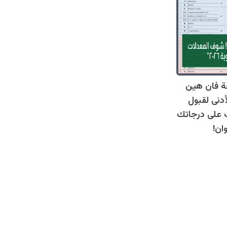
ة فان هين
أدنى لقبول
عرف على درجاتك
ان!