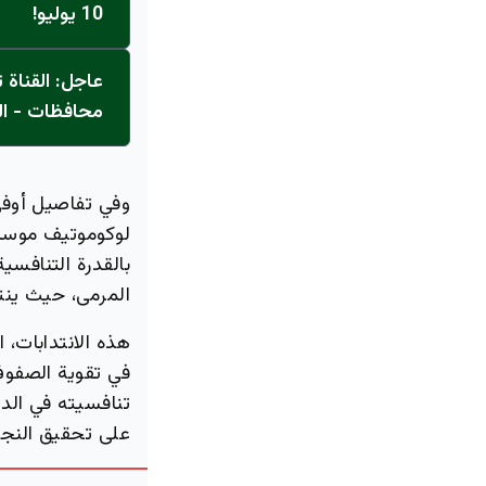
10 يوليو!
محافظات - ال
وفي تفاصيل أوفى،
لوكوموتيف موسكو
بالقدرة التنافسي
المرمى، حيث ينتق
هذه الانتدابات،
في تقوية الصفوف
تنافسيته في الدو
على تحقيق النجا