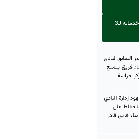
عاجل: القناة تنطلق... مركز أورام الجامعة يحصل على الاعتماد النهائي ويعلن خدماته لـ3
ر السابق لنادي
اء فريق يتمتع
ركز حراسة
د إدارة النادي
للحفاظ على
ناء فريق قادر