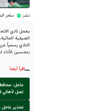
نشر:
سامر الش
يعمل نادي الاتحا
الصيفية الحالية،
النادي رسمياً عن
بتحسين الأداء اس
اقرأ أيضاً
عاجل: محافظ 
تصل لأهالي ق
تحذير عاجل من