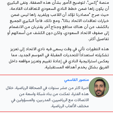
منصة "إكس"، لتوضيح الأمور بشأن هذه الصفقة. ونفى البكيري
أن يكون زاها ضمن خطط النادي السعودي للتعاقدات القادمة،
حيث صرح "مصادرنا تؤكد أن اللاعب ويلفريد زاها ليس ضمن
خيارات تعاقدات الاتحاد بتاتا". ومع ذلك، فاجأ البكيري الجميع
بالكشف عن أن هناك مدافع وجناح آخر يقتربان من الانضمام
إلى صفوف الاتحاد السعودي، ولكن دون الكشف عن أسمائهم أو
تفاصيل أكثر.
هذه التطورات تأتي في وقت يسعى فيه نادي الاتحاد إلى تعزيز
تشكيلته استعداداً للتحديات المقبلة في الموسم الجديد، مما
يعكس استراتيجية النادي في إعادة تقييم وتعزيز مواقعه داخل
الفريق بشكل يخدم أهدافه المستقبلية.
منصور القاسمي
خبرة اكثر من عشر سنوات في الصحافة الرياضية، خلال
هذه الفترة، تمكنت من بناء شبكة واسعة من
الاتصالات مع الرياضيين، المدربين، والمسؤولين في
مختلف الألعاب الرياضية.