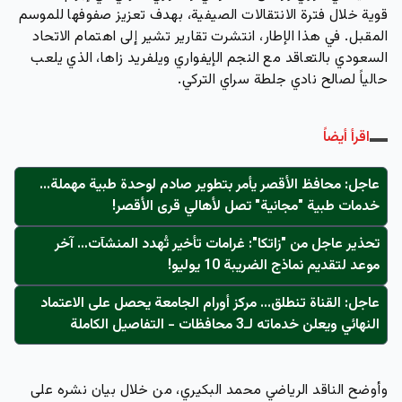
قوية خلال فترة الانتقالات الصيفية، بهدف تعزيز صفوفها للموسم
المقبل. في هذا الإطار، انتشرت تقارير تشير إلى اهتمام الاتحاد
السعودي بالتعاقد مع النجم الإيفواري ويلفريد زاها، الذي يلعب
حالياً لصالح نادي جلطة سراي التركي.
اقرأ أيضاً
عاجل: محافظ الأقصر يأمر بتطوير صادم لوحدة طبية مهملة...
خدمات طبية "مجانية" تصل لأهالي قرى الأقصر!
تحذير عاجل من "زاتكا": غرامات تأخير تُهدد المنشآت… آخر
موعد لتقديم نماذج الضريبة 10 يوليو!
عاجل: القناة تنطلق... مركز أورام الجامعة يحصل على الاعتماد
النهائي ويعلن خدماته لـ3 محافظات - التفاصيل الكاملة
وأوضح الناقد الرياضي محمد البكيري، من خلال بيان نشره على