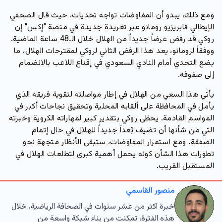
ومع ذلك، يبدو أن المفاوضات تواجه تحديات، حيث قال الصحفي
الإيطالي فابريزيو رومانو عبر تغريدة جديدة في منصة "إكس" إن
روكي قد رفض عرضاً جديداً من الهلال خلال الـ48 ساعة الماضية.
ووفقاً لرومانو، يعد هذا الرفض الثاني لروكي لمقترحات الهلال، ما
يضع التحدي أمام النادي السعودي في إقناع اللاعب بالانضمام
إلى صفوفه.
يأتي هذا السعي من الهلال في إطار مواصلته لتقوية فريقه الذي
يأمل في المحافظة على ألقابه المحلية وتحقيق نجاحات أكبر في
المواسم القادمة. يحظى روكي بتقدير كبير لمهاراته الكروية وخبرته
التي من شأنها أن تضيف بُعداً جديداً للهلال في حال إتمام
الصفقة. ومع استمرار المفاوضات، ستبقى الأنظار متجهة نحو
تطورات هذا الشأن كونه يحمل أهمية كبرى لتطلعات الهلال في
المستقبل القريب.
منصور القاسمي
خبرة اكثر من عشر سنوات في الصحافة الرياضية، خلال
هذه الفترة، تمكنت من بناء شبكة واسعة من