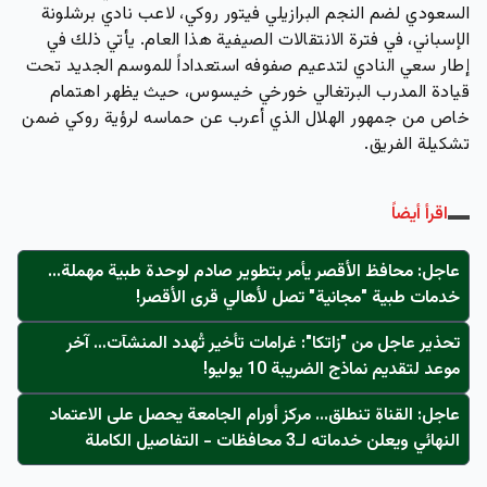
السعودي لضم النجم البرازيلي فيتور روكي، لاعب نادي برشلونة
الإسباني، في فترة الانتقالات الصيفية هذا العام. يأتي ذلك في
إطار سعي النادي لتدعيم صفوفه استعداداً للموسم الجديد تحت
قيادة المدرب البرتغالي خورخي خيسوس، حيث يظهر اهتمام
خاص من جمهور الهلال الذي أعرب عن حماسه لرؤية روكي ضمن
تشكيلة الفريق.
اقرأ أيضاً
عاجل: محافظ الأقصر يأمر بتطوير صادم لوحدة طبية مهملة...
خدمات طبية "مجانية" تصل لأهالي قرى الأقصر!
تحذير عاجل من "زاتكا": غرامات تأخير تُهدد المنشآت… آخر
موعد لتقديم نماذج الضريبة 10 يوليو!
عاجل: القناة تنطلق... مركز أورام الجامعة يحصل على الاعتماد
النهائي ويعلن خدماته لـ3 محافظات - التفاصيل الكاملة