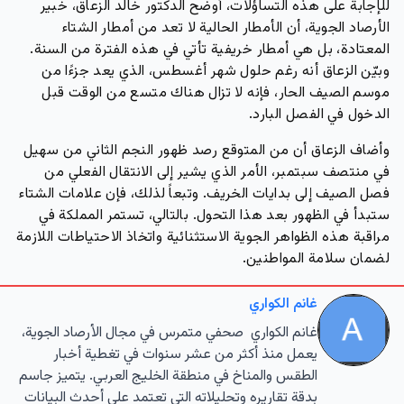
للإجابة على هذه التساؤلات، أوضح الدكتور خالد الزعاق، خبير
الأرصاد الجوية، أن الأمطار الحالية لا تعد من أمطار الشتاء
المعتادة، بل هي أمطار خريفية تأتي في هذه الفترة من السنة.
وبيّن الزعاق أنه رغم حلول شهر أغسطس، الذي يعد جزءًا من
موسم الصيف الحار، فإنه لا تزال هناك متسع من الوقت قبل
الدخول في الفصل البارد.
وأضاف الزعاق أن من المتوقع رصد ظهور النجم الثاني من سهيل
في منتصف سبتمبر، الأمر الذي يشير إلى الانتقال الفعلي من
فصل الصيف إلى بدايات الخريف. وتبعاً لذلك، فإن علامات الشتاء
ستبدأ في الظهور بعد هذا التحول. بالتالي، تستمر المملكة في
مراقبة هذه الظواهر الجوية الاستثنائية واتخاذ الاحتياطات اللازمة
لضمان سلامة المواطنين.
غانم الكواري
غانم الكواري صحفي متمرس في مجال الأرصاد الجوية،
يعمل منذ أكثر من عشر سنوات في تغطية أخبار
الطقس والمناخ في منطقة الخليج العربي. يتميز جاسم
بدقة تقاريره وتحليلاته التي تعتمد على أحدث البيانات