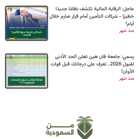
عاجل: الرقابة المالية تكشف نظامًا جديدًا
خطيرًا - شركات التأمين أمام قرار صارم خلال
أيام!
منذ شهر
رسمي: جامعة فان هين تعلن الحد الأدنى
لقبول 2026.. تعرف على درجاتك قبل فوات
الأوان!
منذ شهر