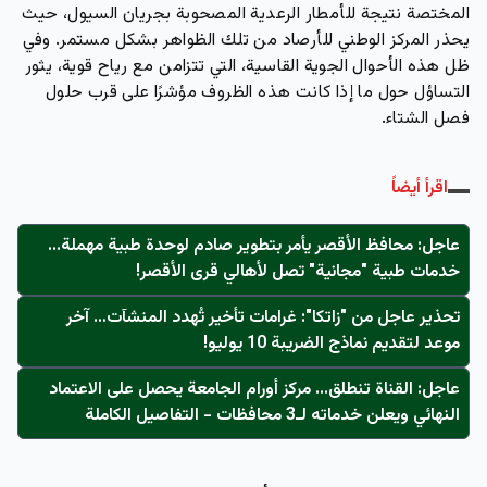
المختصة نتيجة للأمطار الرعدية المصحوبة بجريان السيول، حيث
يحذر المركز الوطني للأرصاد من تلك الظواهر بشكل مستمر. وفي
ظل هذه الأحوال الجوية القاسية، التي تتزامن مع رياح قوية، يثور
التساؤل حول ما إذا كانت هذه الظروف مؤشرًا على قرب حلول
فصل الشتاء.
اقرأ أيضاً
عاجل: محافظ الأقصر يأمر بتطوير صادم لوحدة طبية مهملة...
خدمات طبية "مجانية" تصل لأهالي قرى الأقصر!
تحذير عاجل من "زاتكا": غرامات تأخير تُهدد المنشآت… آخر
موعد لتقديم نماذج الضريبة 10 يوليو!
عاجل: القناة تنطلق... مركز أورام الجامعة يحصل على الاعتماد
النهائي ويعلن خدماته لـ3 محافظات - التفاصيل الكاملة