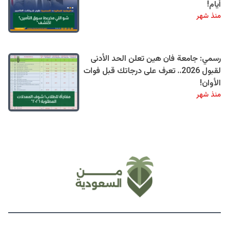
أيام!
منذ شهر
رسمي: جامعة فان هين تعلن الحد الأدنى
لقبول 2026.. تعرف على درجاتك قبل فوات
الأوان!
منذ شهر