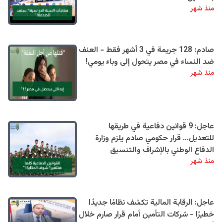
منذ شهر
صادم: 128 جريمة في 3 أشهر فقط - العنف
ضد النساء في مصر يتحول إلى وباء يومي!
منذ شهر
عاجل: 9 قوانين دفاعية في طريقها
للتعديل… قرار حكومي صادم يلزم وزارة
الدفاع الوطني بالإشراف والتنسيق
منذ شهر
عاجل: الرقابة المالية تكشف نظامًا جديدًا
خطيرًا - شركات التأمين أمام قرار صارم خلال