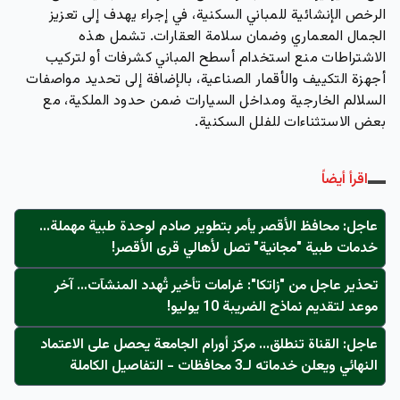
الرخص الإنشائية للمباني السكنية، في إجراء يهدف إلى تعزيز
الجمال المعماري وضمان سلامة العقارات. تشمل هذه
الاشتراطات منع استخدام أسطح المباني كشرفات أو لتركيب
أجهزة التكييف والأقمار الصناعية، بالإضافة إلى تحديد مواصفات
السلالم الخارجية ومداخل السيارات ضمن حدود الملكية، مع
بعض الاستثناءات للفلل السكنية.
اقرأ أيضاً
عاجل: محافظ الأقصر يأمر بتطوير صادم لوحدة طبية مهملة...
خدمات طبية "مجانية" تصل لأهالي قرى الأقصر!
تحذير عاجل من "زاتكا": غرامات تأخير تُهدد المنشآت… آخر
موعد لتقديم نماذج الضريبة 10 يوليو!
عاجل: القناة تنطلق... مركز أورام الجامعة يحصل على الاعتماد
النهائي ويعلن خدماته لـ3 محافظات - التفاصيل الكاملة