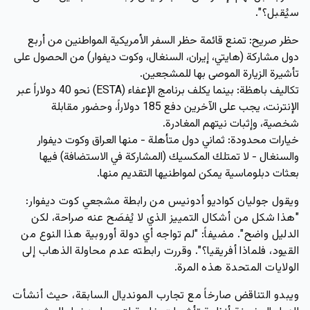
سيُقبل؟".
حظر صريح:
تمنع قائمة حظر السفر الأمريكية المواطنين من أربع
دول مشاركة (هايتي، إيران، السنغال، وكوت ديفوار) من الحصول على
تأشيرة الزيارة الموصى بها للمشجعين.
تكاليف باهظة:
بينما يكلف برنامج الإعفاء (ESTA) نحو 40 دولاراً عبر
الإنترنت، يجب على الآخرين دفع 185 دولاراً، وحضور مقابلة
شخصية، وإثبات نيتهم المغادرة.
خيارات محدودة:
ثماني دول متأهلة - منها العراق وكوت ديفوار
والسنغال - لا تمتلك المكسيك (المشاركة في الاستضافة) فيها
بعثات دبلوماسية يمكن لمواطنيها التقديم منها.
ويقول جوليان كواديو أدونيس من رابطة مشجعي كوت ديفوار:
"هذا شكل من أشكال التمييز الذي لا يُفصَح عنه صراحة، لكن
الدليل واضح". مضيفاً: "لم تواجه أي دولة أوروبية هذا النوع من
القيود، فلماذا أفريقيا؟". وقررت رابطته عدم محاولة الذهاب إلى
الولايات المتحدة هذه المرة.
ويبدو التناقض صارخاً مع تجارب المونديال السابقة، حيث أنشأت