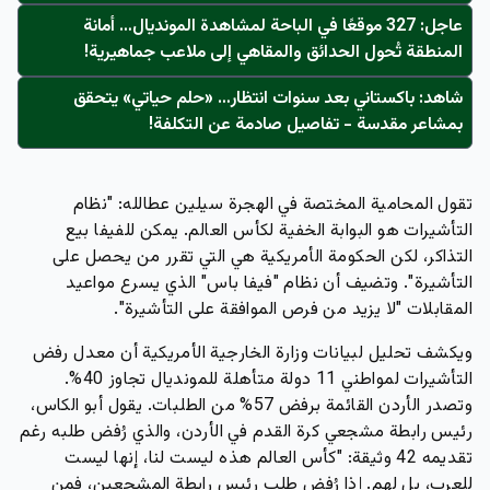
عاجل: 327 موقعًا في الباحة لمشاهدة المونديال… أمانة
المنطقة تُحول الحدائق والمقاهي إلى ملاعب جماهيرية!
شاهد: باكستاني بعد سنوات انتظار… «حلم حياتي» يتحقق
بمشاعر مقدسة - تفاصيل صادمة عن التكلفة!
تقول المحامية المختصة في الهجرة سيلين عطالله: "نظام
التأشيرات هو البوابة الخفية لكأس العالم. يمكن للفيفا بيع
التذاكر، لكن الحكومة الأمريكية هي التي تقرر من يحصل على
التأشيرة". وتضيف أن نظام "فيفا باس" الذي يسرع مواعيد
المقابلات "لا يزيد من فرص الموافقة على التأشيرة".
ويكشف تحليل لبيانات وزارة الخارجية الأمريكية أن معدل رفض
التأشيرات لمواطني 11 دولة متأهلة للمونديال تجاوز 40%.
وتصدر الأردن القائمة برفض 57% من الطلبات. يقول أبو الكاس،
رئيس رابطة مشجعي كرة القدم في الأردن، والذي رُفض طلبه رغم
تقديمه 42 وثيقة: "كأس العالم هذه ليست لنا، إنها ليست
للعرب، بل لهم. إذا رُفض طلب رئيس رابطة المشجعين، فمن