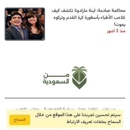
محاكمة صادمة: ابنة مارادونا تكشف كيف
تلاعب الأطباء بأسطورة كرة القدم وتركوه
يموت!
منذ 3 أشهر
من نحن
تواصل معنا
سياسة الخصوصية
مجلس التحرير
خبـر عـاجـل
سيتم تحسين تجربتنا على هذا الموقع من خلال
اتفاقية الاستخدام
السماح
السماح بملفات تعريف الارتباط
من السعودية 2026 © جمبع الحقوق محفوظة