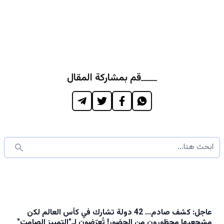
قم بمشاركة المقال
عاجل: كشف صادم… 42 دولة تشارك في كأس العالم لكن
مشجعيها محظورون من الحضور! تُعرّضون لـ"التمييز الصامت"