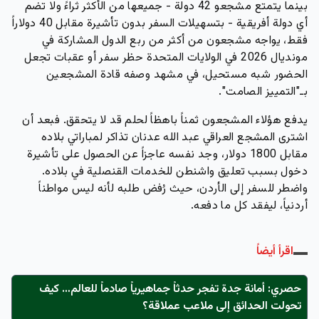
بينما يتمتع مشجعو 42 دولة - جميعها من الأكثر ثراءً ولا تضم
أي دولة أفريقية - بتسهيلات السفر بدون تأشيرة مقابل 40 دولاراً
فقط، يواجه مشجعون من أكثر من ربع الدول المشاركة في
مونديال 2026 في الولايات المتحدة حظر سفر أو عقبات تجعل
الحضور شبه مستحيل، في مشهد وصفه قادة المشجعين
بـ"التمييز الصامت".
يدفع هؤلاء المشجعون ثمناً باهظاً لحلم قد لا يتحقق. فبعد أن
اشترى المشجع العراقي عبد الله عدنان تذاكر لمباراتي بلاده
مقابل 1800 دولار، وجد نفسه عاجزاً عن الحصول على تأشيرة
دخول بسبب تعليق واشنطن للخدمات القنصلية في بلاده.
واضطر للسفر إلى الأردن، حيث رُفض طلبه لأنه ليس مواطناً
أردنياً، ليفقد كل ما دفعه.
اقرأ أيضاً
حصري: أمانة جدة تفجر حدثاً جماهيرياً صادماً للعالم… كيف
تحولت الحدائق إلى ملاعب عملاقة؟