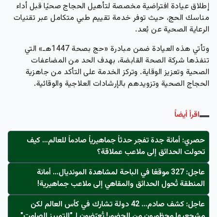
إطلاق عيادة افتراضية مخصصة لتأهيل الحجاج صحيًا قبل أداء
مناسك الحج، حيث توفر خدمة تقييم طبي متكامل عبر تقنيات
الرعاية الصحية عن بُعد.
وتأتي هذه العيادة ضمن مبادرة «حج بصحة 1447هـ» التي
تنفذها
شركة الصحة القابضة
، بهدف الحد من المضاعفات
الصحية وتعزيز الوقاية. وتركز الخدمة على التأكد من جاهزية
الحجاج الصحية وتزويدهم بالإرشادات العلاجية والوقائية.
اقرأ أيضاً
حصري: أمانة جدة تفجر حدثاً جماهيرياً صادماً للعالم… كيف
تحولت الحدائق إلى ملاعب عملاقة؟
عاجل: 327 موقعًا في الباحة لمشاهدة المونديال… أمانة
المنطقة تُحول الحدائق والمقاهي إلى ملاعب جماهيرية!
عاجل: كشف صادم… 42 دولة تشارك في كأس العالم لكن
مشجعيها محظورون من الحضور! تُعرّضون لـ"التمييز الصامت"