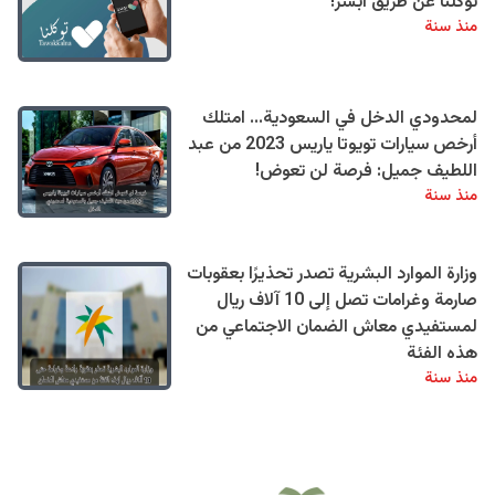
توكلنا عن طريق أبشر!
منذ سنة
لمحدودي الدخل في السعودية... امتلك
أرخص سيارات تويوتا ياريس 2023 من عبد
اللطيف جميل: فرصة لن تعوض!
منذ سنة
وزارة الموارد البشرية تصدر تحذيرًا بعقوبات
صارمة وغرامات تصل إلى 10 آلاف ريال
لمستفيدي معاش الضمان الاجتماعي من
هذه الفئة
منذ سنة