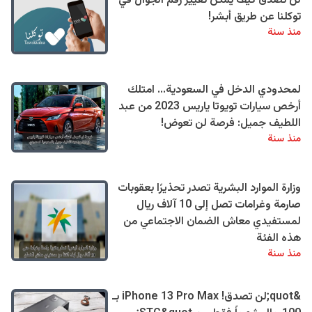
لن تصدق كيف يمكن تغيير رقم الجوال في
توكلنا عن طريق أبشر!
منذ سنة
لمحدودي الدخل في السعودية... امتلك
أرخص سيارات تويوتا ياريس 2023 من عبد
اللطيف جميل: فرصة لن تعوض!
منذ سنة
وزارة الموارد البشرية تصدر تحذيرًا بعقوبات
صارمة وغرامات تصل إلى 10 آلاف ريال
لمستفيدي معاش الضمان الاجتماعي من
هذه الفئة
منذ سنة
&quot;لن تصدق! iPhone 13 Pro Max بـ