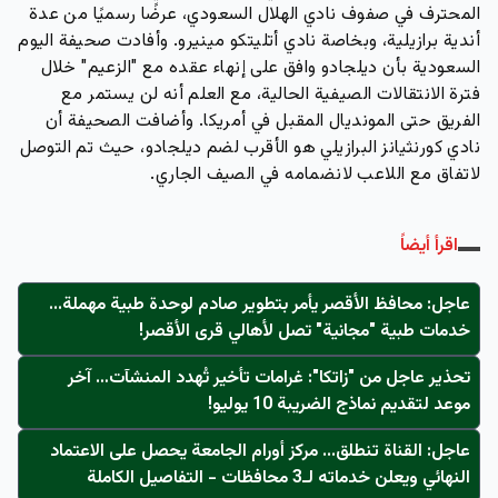
المحترف في صفوف نادي الهلال السعودي، عرضًا رسميًا من عدة
أندية برازيلية، وبخاصة نادي أتليتكو مينيرو. وأفادت صحيفة اليوم
السعودية بأن ديلجادو وافق على إنهاء عقده مع "الزعيم" خلال
فترة الانتقالات الصيفية الحالية، مع العلم أنه لن يستمر مع
الفريق حتى المونديال المقبل في أمريكا. وأضافت الصحيفة أن
نادي كورنثيانز البرازيلي هو الأقرب لضم ديلجادو، حيث تم التوصل
لاتفاق مع اللاعب لانضمامه في الصيف الجاري.
اقرأ أيضاً
عاجل: محافظ الأقصر يأمر بتطوير صادم لوحدة طبية مهملة...
خدمات طبية "مجانية" تصل لأهالي قرى الأقصر!
تحذير عاجل من "زاتكا": غرامات تأخير تُهدد المنشآت… آخر
موعد لتقديم نماذج الضريبة 10 يوليو!
عاجل: القناة تنطلق... مركز أورام الجامعة يحصل على الاعتماد
النهائي ويعلن خدماته لـ3 محافظات - التفاصيل الكاملة