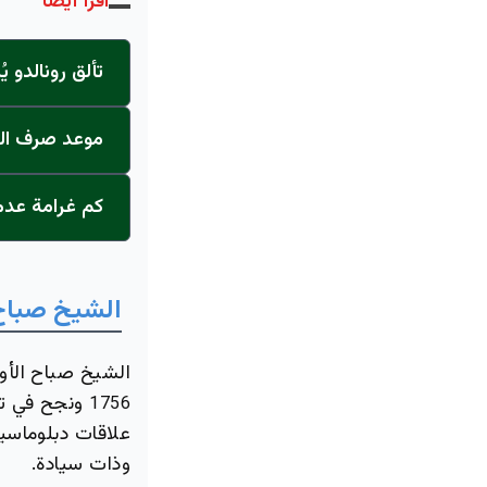
اقرأ أيضاً
تألق رونالدو 
موعد صرف المعاشات الت
كم غرامة عدم
الشيخ صباح 
الشيخ صباح الأو
ونجح في تو
1756
علاقات دبلوماسية
وذات سيادة.