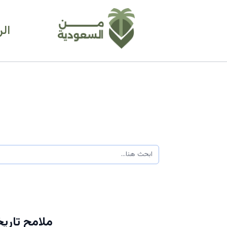
ال
ملامح تاري