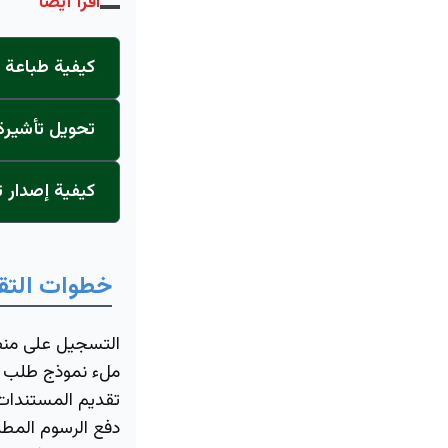
اقرأ أيضاً
كيفية طباعة ت
تحويل تأشيرة 
كيفية إصدار ت
خطوات التق
التسجيل على منصة
ملء نموذج طلب الف
تقديم المستندات
دفع الرسوم المطلو